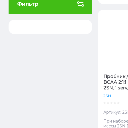
Фильтр
Цена
Цена
Назв
Назв
Пробник 
BCAA 2:1:1
2SN, 1 serv,
2SN
Артикул:
2S
При набор
массы 2SN 