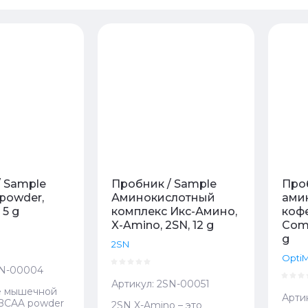
 - убывание
 - возрастание
ание - Я-А
ание - А-Я
/ Sample
Пробник / Sample
Про
 powder,
Аминокислотный
ами
 5 g
комплекс Икс-Амино,
кофе
X-Amino, 2SN, 12 g
Comp
g
2SN
Opti
N-00004
Артикул:
2SN-00051
е мышечной
Арти
BCAA powder
2SN X-Amino – это