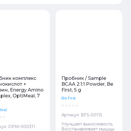
бник комплекс
Пробник / Sample
нокислот +
BCAA 2:1:1 Powder, Be
ин, Energy Amino
First, 5 g
lex, OptiMeal, 7
Be First
Meal
Артикул:
BFS-00115
Улучшает выносливость
кул:
OPM-000311
Восстанавливает мышцы