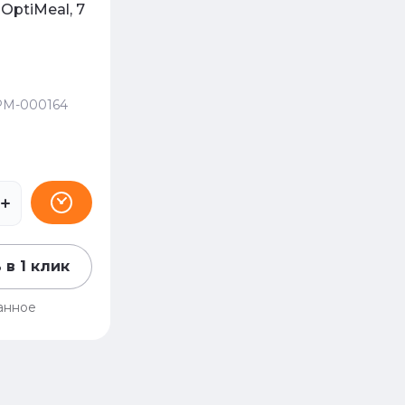
, OptiMeal, 7
M-000164
 в 1 клик
анное