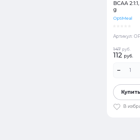
BCAA 2:1:1
g
OptiMeal
Артикул:
OP
147
руб.
112
руб.
Купить
В избр