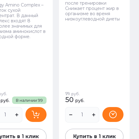
после тренировки
gy Amino Complex –
Снижает процент жир в
ток сухой
организме во время
ентрат. В данный
низкоуглеводной диеты
лекс входят 8
олее значимых для
низма аминокислот в
одной форме.
71
руб.
руб.
50
руб.
В наличии
99
руб.
упить в 1 клик
Купить в 1 клик