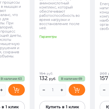
т процессы
аминокислотный
Ener
 в мышцах и
комплекс, который
напи
ают
обеспечивают
конц
аланс, что
работоспособность во
комп
о для
время нагрузки и
наиб
илы. При
восстановление после
орга
алорий,
неё.
своб
 процесс
ющий диеты,
Параметры
ислоты
т мышечную
азрушения и
, сохранив
объемы.
154
203
руб.
132
157
В наличии
63
руб.
В наличии
69
 в 1 клик
Купить в 1 клик
К