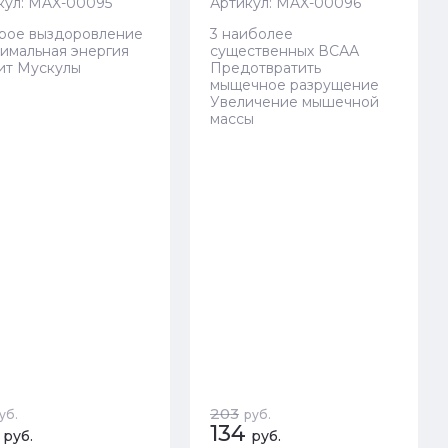
кул:
MAX-00095
Артикул:
MAX-00096
рое выздоровление
3 наиболее
имальная энергия
существенных ВСАА
ит Мускулы
Предотвратить
мыщечное разрущение
Увеличение мышечной
массы
203
уб.
руб.
134
руб.
руб.