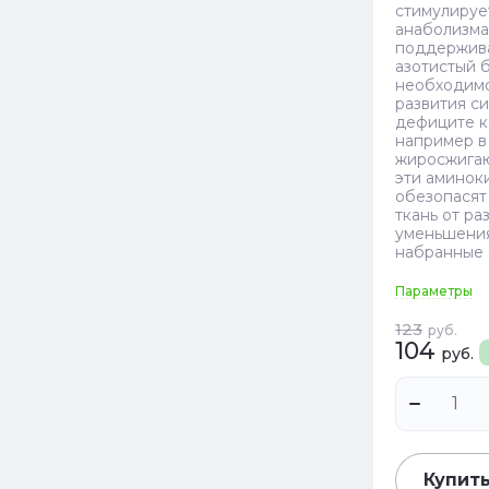
стимулируе
анаболизма
поддержив
азотистый б
необходим
развития с
дефиците к
например в
жиросжига
эти аминок
обезопася
ткань от р
уменьшения
набранные 
Параметры
123
руб.
104
руб.
Купить