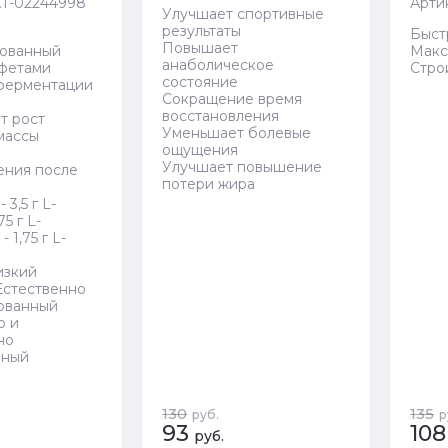
T-02244998
Арти
Улучшает спортивные
результаты
Быст
Повышает
рованный
Макс
анаболическое
фетами
Стро
состояние
ферментации
Сокращение время
восстановления
т рост
Уменьшает болевые
массы
ощущения
Улучшает повышение
ения после
потери жира
 3,5 г L-
75 г L-
 1,75 г L-
изкий
Естественно
ованный
о и
но
нный
130
135
руб.
р
93
108
руб.