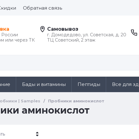
Скидки
Обратная связь
вка
Самовывоз
й России
г. Домодедово, ул. Советская, д. 20
м или через ТК
ТЦ Советский, 2 этаж
ание
Бады и витамины
Пептиды
Все для з
обники | Samples
/
Пробники аминокислот
ики аминокислот
ть