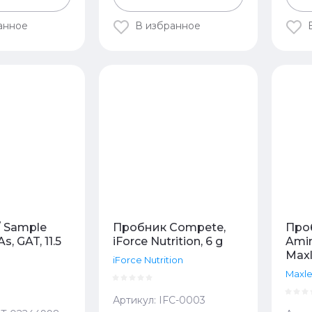
анное
В избранное
/ Sample
Пробник Compete,
Про
s, GAT, 11.5
iForce Nutrition, 6 g
Amin
Maxl
iForce Nutrition
Maxle
Артикул:
IFC-0003