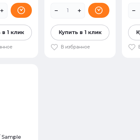
 в 1 клик
Купить в 1 клик
К
анное
В избранное
/ Sample