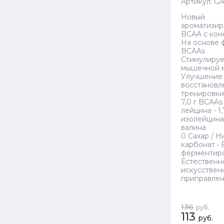
Артикул:
GA
Новый
ароматизи
BCAA с кон
На основе 
BCAAs
Стимулируе
мышечной 
Улучшение
восстановл
тренировки
7,0 г BCAAs -
лейцина - 1,
изолейцина -
валина
0 Сахар / Н
карбонат • 
ферментир
Естественн
искусствен
приправле
136
руб.
113
руб.