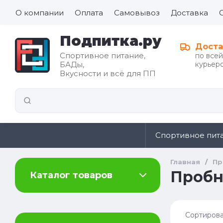
О компании
Оплата
Самовывоз
Доставка
Подпитка.ру
Доста
Спортивное питание,
по все
БАДы,
курьеро
Все для
Вкусности и всё для ПП
иды
здорового
питания
Спортивное пит
Главная
/
Пр
Пробн
Каталог товаров
Сортирова