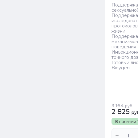
Поддержка
сексуально
Поддержка
исследоват
протоколов
жизни
Поддержка
механизмов
поведения
Инъекционн
точного до
Готовый ли
Bioygen
3 164
руб.
2 825
ру
В наличии