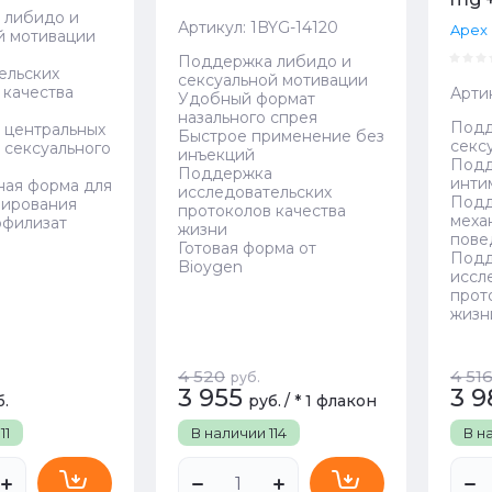
 либидо и
Артикул:
1BYG-14120
Apex
й мотивации
Поддержка либидо и
ельских
сексуальной мотивации
 качества
Арти
Удобный формат
назального спрея
Подд
 центральных
Быстрое применение без
секс
 сексуального
инъекций
Подд
Поддержка
инти
ая форма для
исследовательских
Подд
зирования
протоколов качества
меха
офилизат
жизни
пове
Готовая форма от
Под
Bioygen
иссл
прот
жизн
4 520
4 51
руб.
3 955
3 9
б.
руб.
/
* 1 флакон
111
В наличии
114
В н