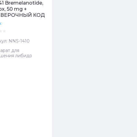
41 Bremelanotide,
x, 50 mg +
ВЕРОЧНЫЙ КОД
x
кул:
NNS-1410
арат для
шения либидо