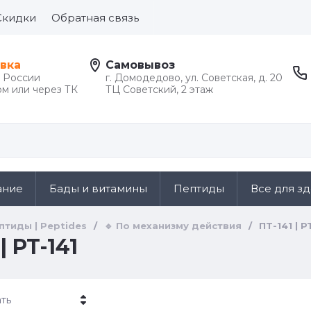
Скидки
Обратная связь
вка
Самовывоз
й России
г. Домодедово, ул. Советская, д. 20
м или через ТК
ТЦ Советский, 2 этаж
ание
Бады и витамины
Пептиды
Все для з
птиды | Peptides
/
🔹 По механизму действия
/
ПТ-141 | P
| PT-141
ть