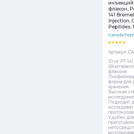
инъекций –
флакон, P
141 Bremel
Injection,
Peptides, 1
Canada Pept
Артикул:
CA
10 мг PT-141
(Bremelanot
флаконе.
Лиофилизи
форма для 
хранения.
Высокая ст
исследуемо
Подходит д
исследоват
протоколов
Удобен дл
приготовле
непосредс
использова