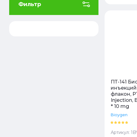
Фильтр
Цена
Цена
Назв
Назв
ПТ-141 Би
инъекций –
флакон, PT
Injection, 
* 10 mg
Bioygen
Артикул:
1B