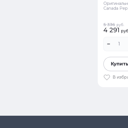
Оригинальн
Canada Pept
5 336
руб.
4 291
руб
Купить
В избр