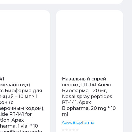
41
Назальный спрей
емеланотид)
пептид ПТ-141 Апекс
кс Биофарма для
Биофарма - 20 мг,
кций – 10 мг × 1
Nasal spray peptides
он (с
PT-141, Apex
верочным кодом),
Biopharma, 20 mg * 10
ide PT-141 for
ml
ction, Apex
Apex Biopharma
arma, 1 vial * 10
 verification code