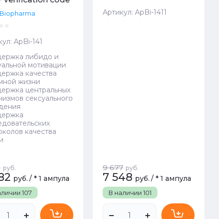
Артикул:
ApBi-1411
 Biopharma
кул:
ApBi-141
ержка либидо и
уальной мотивации
ержка качества
мной жизни
ержка центральных
низмов сексуального
дения
держка
едовательских
околов качества
и
6
9 677
руб.
руб.
82
7 548
руб.
/
* 1 ампула
руб.
/
* 1 ампула
аличии
107
В наличии
101