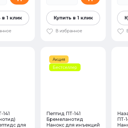
 в 1 клик
Купить в 1 клик
К
анное
В избранное
Акция
Бестселлер
-141
Пептид ПТ-141
Наз
нотид)
Бремеланотид
ПТ-
ептидс для
Нанокс для инъекций
Нано