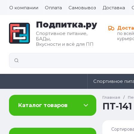
О компании
Оплата
Самовывоз
Доставка
Подпитка.ру
Доста
Спортивное питание,
по все
БАДы,
курьеро
Все для
Вкусности и всё для ПП
иды
здорового
питания
Спортивное пит
Главная
/
Пе
ПТ-141 
Каталог товаров
Сортирова