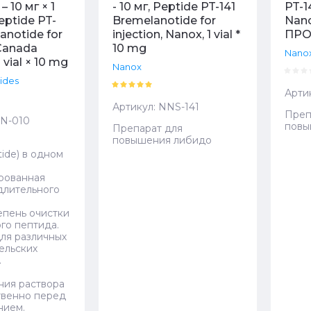
 10 мг × 1
- 10 мг, Peptide PT-141
PT-1
eptide PT-
Bremelanotide for
Nano
anotide for
injection, Nanox, 1 vial *
ПРО
 Canada
10 mg
Nano
 vial × 10 mg
Nanox
ides
Арти
Артикул:
NNS-141
Преп
N-010
повы
Препарат для
повышения либидо
ide) в одном
рованная
длительного
епень очистки
го пептида.
ля различных
ельских
.
я
ния раствора
твенно перед
нием.