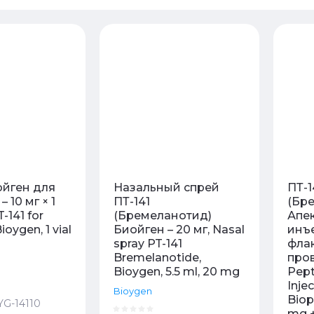
 - убывание
 - возрастание
ание - Я-А
ание - А-Я
ойген для
Назальный спрей
ПТ-1
 10 мг × 1
ПТ-141
(Бр
-141 for
(Бремеланотид)
Апе
Bioygen, 1 vial
Биойген – 20 мг, Nasal
инъе
spray PT-141
флак
Bremelanotide,
про
Bioygen, 5.5 ml, 20 mg
Pept
Inje
Bioygen
Bioph
YG-14110
mg +