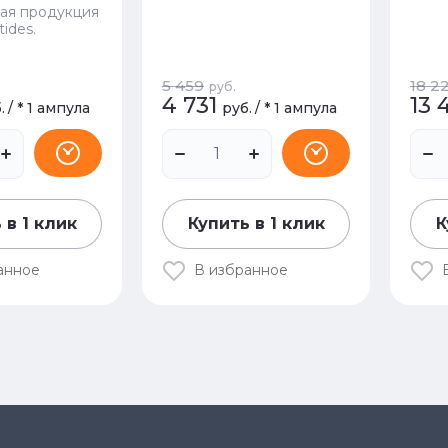
ая продукция
ides.
5 459
18 2
руб.
4 731
13 
.
/
* 1 ампула
руб.
/
* 1 ампула
 в 1 клик
Купить в 1 клик
К
анное
В избранное