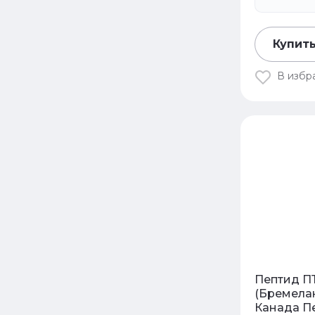
Купить
В избр
Пептид ПТ
(Бремела
Канада П