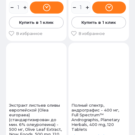
Купить в 1 клик
Купить в 1 клик
В избранное
В избранное
Экстракт листьев оливы
Полный спектр,
европейской (Olea
андрографис - 400 мг,
europaea)
Full Spectrum™
(стандартизирован до
Andrographis, Planetary
мин. 6% олеуропеина) -
Herbals, 400 mg, 120
500 мг, Olive Leaf Extract,
Tablets
Now Foods, 500 mg, 120