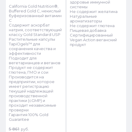
здоровье иммунной
California Gold Nutrition®,
системы
Buffered Gold C, некислый
Не содержит желатина
буферизованный витамин
Натуральные
C
ароматизаторы
Содержит аскорбат
Не содержит глютена
натрия, соответствующий
Пищевая добавка
классу Gold Standard USP
Сертифицированный
Растительные капсулы
Vegan Action веганский
TapiOgels™ для
продукт
сохранения качества и
эффективности
Подходит для
вегетарианцев и веганов
Продукт не содержит
глютена, ГМО и сои
Производится на
предприятии, которое
имеет регистрацию
текущей надлежащей
производственной
практики (cGMP) и
проходит независимые
проверки
Гарантия 100% Gold
Guarantee
5 861
руб.