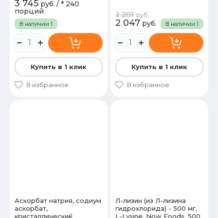
3 745
руб.
/
* 240
порций
2 201
руб.
2 047
руб.
В наличии
1
В наличии
1
Купить в 1 клик
Купить в 1 клик
В избранное
В избранное
Аскорбат натрия, содиум
Л-лизин (из Л-лизина
аскорбат,
гидрохлорида) - 500 мг,
кристаллический
L-Lysine, Now Foods, 500