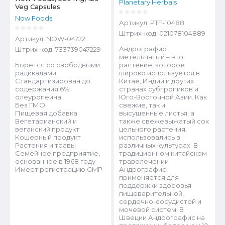
Planetary Herbals
Veg Capsules
Now Foods
Артикул:
PTF-10488
Штрих-код:
021078104889
Артикул:
NOW-04722
Андрографис
Штрих-код:
733739047229
метельчатый – это
Борется со свободными
растение, которое
радикалами
широко используется в
Стандартизирован до
Китае, Индии и других
содержания 6%
странах субтропиков и
олеуропеина
Юго-Восточной Азии. Как
Без ГМО
свежие, так и
Пищевая добавка
высушенные листья, а
Вегетарианский и
также свежевыжатый сок
веганский продукт
цельного растения,
Кошерный продукт
использовались в
Растения и травы
различных культурах. В
Семейное предприятие,
традиционном китайском
основанное в 1968 году
траволечении
Имеет регистрацию GMP
Андрографис
применяется для
поддержки здоровья
пищеварительной,
сердечно-сосудистой и
мочевой систем. В
Швеции Андрографис на