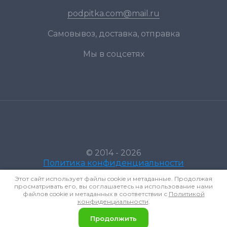
podpitka.com@mail.ru
Самовывоз, доставка, отправка
Мы в соцсетях
© 2014 - 2026
Политика конфиденциальности
Этот сайт использует файлы cookie и метаданные. Продолжая
просматривать его, вы соглашаетесь на использование нами
файлов cookie и метаданных в соответствии с
Политикой
конфиденциальности
.
Продолжить