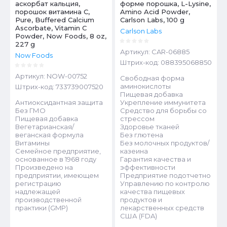
аскорбат кальция,
форме порошка, L-Lysine,
порошок витамина С,
Amino Acid Powder,
Pure, Buffered Calcium
Carlson Labs, 100 g
Ascorbate, Vitamin C
Carlson Labs
Powder, Now Foods, 8 oz,
227 g
Артикул:
CAR-06885
Now Foods
Штрих-код:
088395068850
Артикул:
NOW-00752
Свободная форма
аминокислоты
Штрих-код:
733739007520
Пищевая добавка
Антиоксидантная защита
Укрепление иммунитета
Без ГМО
Средство для борьбы со
Пищевая добавка
стрессом
Вегетарианская/
Здоровье тканей
веганская формула
Без глютена
Витамины
Без молочных продуктов/
Семейное предприятие,
казеина
основанное в 1968 году
Гарантия качества и
Произведено на
эффективности
предприятии, имеющем
Предприятие подотчетно
регистрацию
Управлению по контролю
надлежащей
качества пищевых
производственной
продуктов и
практики (GMP)
лекарственных средств
США (FDA)