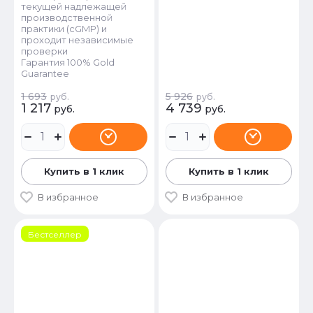
текущей надлежащей
производственной
практики (cGMP) и
проходит независимые
проверки
Гарантия 100% Gold
Guarantee
1 693
5 926
руб.
руб.
1 217
4 739
руб.
руб.
Купить в 1 клик
Купить в 1 клик
В избранное
В избранное
Бестселлер