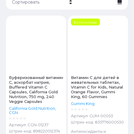
Сортировать
Цена - убывание
Бестселлер
Цена - возрастание
Название - Я-А
Название - А-Я
Буферизованный витамин
Витамин C для детей в
C, аскорбат натрия,
жевательных таблетах,
Buffered Vitamin C
Vitamin C for Kids, Natural
Capsules, California Gold
Orange Flavor, Gummi
Nutrition, 750 mg, 240
King, 60 Gummies
Veggie Capsules
Gummi King
California Gold Nutrition,
CGN
Артикул:
GUM-00053
Штрих-код:
835776000530
Артикул:
CGN-01237
Штрих-код:
898220012374
Антиоксиданты и