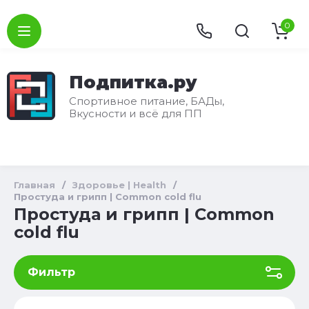
0
Подпитка.ру
Спортивное питание, БАДы,
Вкусности и всё для ПП
Главная
/
Здоровье | Health
/
Простуда и грипп | Common cold flu
Простуда и грипп | Common
cold flu
Фильтр