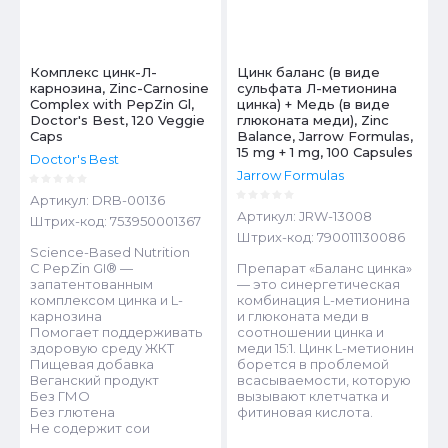
Комплекс цинк-Л-
Цинк баланс (в виде
карнозина, Zinc-Carnosine
сульфата Л-метионина
Complex with PepZin Gl,
цинка) + Медь (в виде
Doctor's Best, 120 Veggie
глюконата меди), Zinc
Caps
Balance, Jarrow Formulas,
15 mg + 1 mg, 100 Capsules
Doctor's Best
Jarrow Formulas
Артикул:
DRB-00136
Артикул:
JRW-13008
Штрих-код:
753950001367
Штрих-код:
790011130086
Science-Based Nutrition
С PepZin GI® —
Препарат «Баланс цинка»
запатентованным
— это синергетическая
комплексом цинка и L-
комбинация L-метионина
карнозина
и глюконата меди в
Помогает поддерживать
соотношении цинка и
здоровую среду ЖКТ
меди 15:1. Цинк L-метионин
Пищевая добавка
борется в проблемой
Веганский продукт
всасываемости, которую
Без ГМО
вызывают клетчатка и
Без глютена
фитиновая кислота.
Не содержит сои