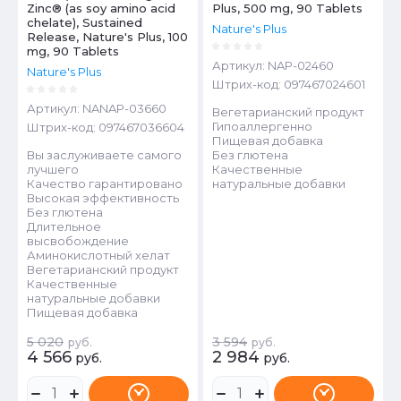
Zinc® (as soy amino acid
Plus, 500 mg, 90 Tablets
chelate), Sustained
Nature's Plus
Release, Nature's Plus, 100
mg, 90 Tablets
Артикул:
NAP-02460
Nature's Plus
Штрих-код:
097467024601
Артикул:
NANAP-03660
Вегетарианский продукт
Гипоаллергенно
Штрих-код:
097467036604
Пищевая добавка
Вы заслуживаете самого
Без глютена
лучшего
Качественные
Качество гарантировано
натуральные добавки
Высокая эффективность
Без глютена
Длительное
высвобождение
Аминокислотный хелат
Вегетарианский продукт
Качественные
натуральные добавки
Пищевая добавка
5 020
3 594
руб.
руб.
4 566
2 984
руб.
руб.