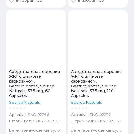
В избранное
В избранное
Средства для здоровья
Средства для здоровья
ЖКТ с цинком и
ЖКТ с цинком и
карнозином,
карнозином,
GastricSoothe, Source
GastricSoothe, Source
Naturals, 37.5 mg, 60
Naturals, 37.5 mg, 120
Capsules
Capsules
Source Naturals
Source Naturals
Артикул:
SNS-02296
Артикул:
SNS-02297
Штрих-код:
021078022961
Штрих-код:
021078022978
​Вегетарианские капсулы
Вегетарианские капсулы