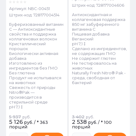
Штрих-код:
728177004606
Артикул:
NBC-00451
Антиоксидантная и
Штрих-код:
728177004514
коллагеновая поддержка
Буферизованный витамин
850 мг забуференного
C — Антиоксидантные
витамина С
свойства и поддержка
Пищевая добавка
коллагеновых волокон
Веганский
Кристаллический
pH 7,1 ‡
порошок
Сделано из ингредиентов,
Биологически активная
не содержащих ГМО
добавка
Не содержит глютен
Изготовлено из
Не тестировалось на
ингредиентов без ГМО
животных
Без глютена
Naturally Fresh Nitro® Pak -
Продукт не испытывался
среда, свободная от
на животных
бактерий
Свежесть от природы
Nitro®Pak —
производится в
стерильной среде
pH 7,1 ‡
5 937
3 402
руб.
руб.
5 126
2 538
руб.
/
* 363
руб.
/
* 100
порций
порций