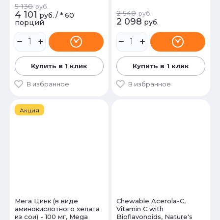
5 130
руб.
2 540
4 101
руб.
руб.
/
* 60
2 098
руб.
порций
Купить в 1 клик
Купить в 1 клик
В избранное
В избранное
Акция
Мега Цинк (в виде
Chewable Acerola-C,
аминокислотного хелата
Vitamin C with
из сои) - 100 мг, Mega
Bioflavonoids, Nature's