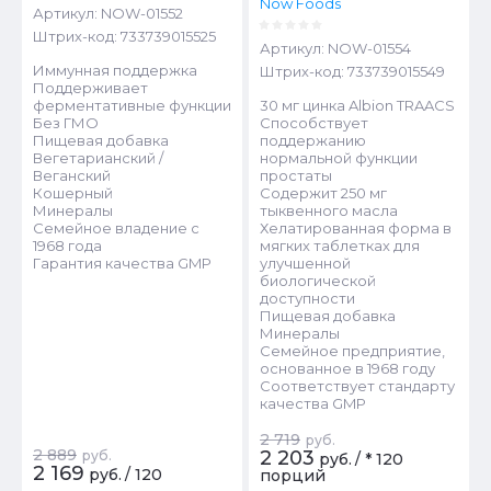
Now Foods
Артикул:
NOW-01552
Штрих-код:
733739015525
Артикул:
NOW-01554
Иммунная поддержка
Штрих-код:
733739015549
Поддерживает
ферментативные функции
30 мг цинка Albion TRAACS
Без ГМО
Способствует
Пищевая добавка
поддержанию
Вегетарианский /
нормальной функции
Веганский
простаты
Кошерный
Содержит 250 мг
Минералы
тыквенного масла
Семейное владение с
Хелатированная форма в
1968 года
мягких таблетках для
Гарантия качества GMP
улучшенной
биологической
доступности
Пищевая добавка
Минералы
Семейное предприятие,
основанное в 1968 году
Соответствует стандарту
качества GMP
2 719
руб.
2 889
2 203
руб.
руб.
/
* 120
2 169
руб.
/
120
порций