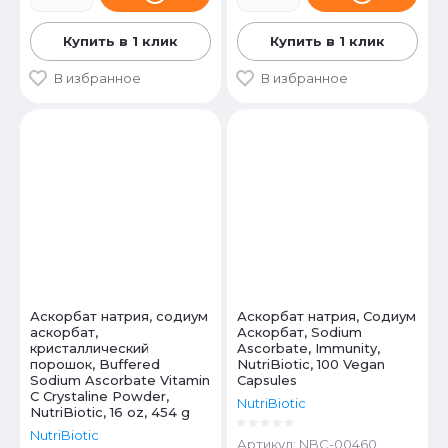
Купить в 1 клик
Купить в 1 клик
В избранное
В избранное
Аскорбат натрия, содиум
Аскорбат натрия, Содиум
аскорбат,
Аскорбат, Sodium
кристаллический
Ascorbate, Immunity,
порошок, Buffered
NutriBiotic, 100 Vegan
Sodium Ascorbate Vitamin
Capsules
C Crystaline Powder,
NutriBiotic
NutriBiotic, 16 oz, 454 g
NutriBiotic
Артикул:
NBC-00460