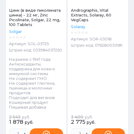
Цинк (в виде пиколината
Andrographis, Vital
цинка) - 22 мг, Zinc
Extracts, Solaray, 60
Picolinate, Solgar, 22 mg,
VegCaps
100 Tablets
Solaray
Solgar
Артикул:
SOR-03018
Артикул:
SOL-03725
Штрих-код:
076280030181
Штрих-код:
033984037250
На рынке с 1947 года
Антиоксиданты,
поддержка для кожи и
иммунной системы
Не содержит ГМО
Не содержит глютена,
пшеницы и молочных
продуктов
Подходит для веганов
Кошерный продукт
Пищевая добавка
2 543
3 400
руб.
руб.
1 878
2 775
руб.
руб.