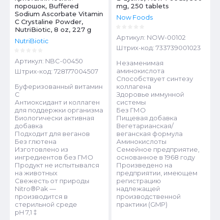
порошок, Buffered
mg, 250 tablets
Sodium Ascorbate Vitamin
Now Foods
C Crystaline Powder,
NutriBiotic, 8 oz, 227 g
Артикул:
NOW-00102
NutriBiotic
Штрих-код:
733739001023
Артикул:
NBC-00450
Незаменимая
аминокислота
Штрих-код:
728177004507
Способствует синтезу
Буферизованный витамин
коллагена
C
Здоровье иммунной
Антиоксидант и коллаген
системы
для поддержки организма
Без ГМО
Биологически активная
Пищевая добавка
добавка
Вегетарианская/
Подходит для веганов
веганская формула
Без глютена
Аминокислоты
Изготовлено из
Семейное предприятие,
ингредиентов без ГМО
основанное в 1968 году
Продукт не испытывался
Произведено на
на животных
предприятии, имеющем
Свежесть от природы
регистрацию
Nitro®Pak —
надлежащей
производится в
производственной
стерильной среде
практики (GMP)
pH 7,1 ‡