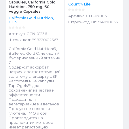
Capsules, California Gold
Country Life
Nutrition, 750 mg, 60
Veggie Capsules
Артикул:
CLF-07085
California Gold Nutrition,
CGN
Штрих-код:
015794070856
Артикул:
CGN-01236
Штрих-код:
898220012367
California Gold Nutrition®,
Buffered Gold C, некислый
буферизованный витамин
C
Содержит аскорбат
натрия, соответствующий
золотому стандарту USP
Растительные капсулы
TapiOgels™ для
сохранения качества и
эффективности
Подходит для
вегетарианцев и веганов
Продукт не содержит
глютена, ГМО и сои
Производится на
предприятии, которое
имеет регистрацию