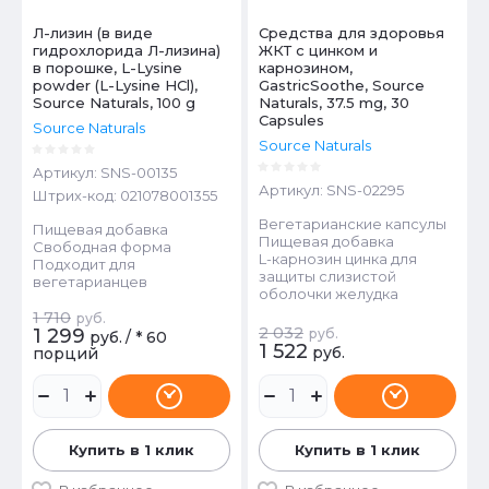
Л-лизин (в виде
Средства для здоровья
гидрохлорида Л-лизина)
ЖКТ с цинком и
в порошке, L-Lysine
карнозином,
powder (L-Lysine HCl),
GastricSoothe, Source
Source Naturals, 100 g
Naturals, 37.5 mg, 30
Capsules
Source Naturals
Source Naturals
Артикул:
SNS-00135
Артикул:
SNS-02295
Штрих-код:
021078001355
Вегетарианские капсулы
Пищевая добавка
Пищевая добавка
Свободная форма
L-карнозин цинка для
Подходит для
защиты слизистой
вегетарианцев
оболочки желудка
1 710
руб.
2 032
1 299
руб.
руб.
/
* 60
1 522
руб.
порций
Купить в 1 клик
Купить в 1 клик