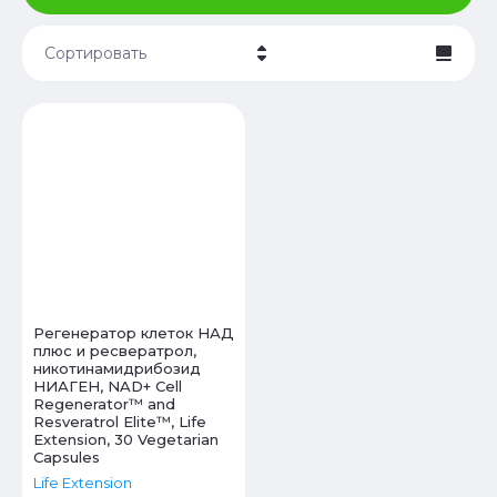
Сортировать
Цена - убывание
Цена - возрастание
Название - Я-А
Название - А-Я
Регенератор клеток НАД
плюс и ресвератрол,
никотинамидрибозид
НИАГЕН, NAD+ Cell
Regenerator™ and
Resveratrol Elite™, Life
Extension, 30 Vegetarian
Capsules
Life Extension