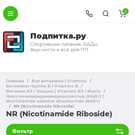
0
Подпитка.ру
Спортивное питание, БАДы,
Вкусности и всё для ПП
Главная
/
Все витамины | Vitamins
/
Витамины группы Б | Vitamins B
/
Витамин Б3 / Ниацин | Vitamins B3 / Niacin
/
Никотинамидадениндинуклеотид (НАД+) |
Nicotinamide adenine dinucleotide (NAD+)
/
NR (Nicotinamide Riboside)
NR (Nicotinamide Riboside)
Фильтр