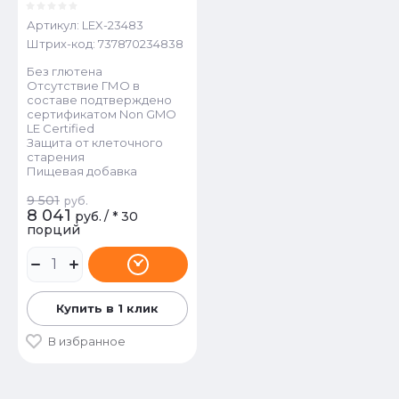
Артикул:
LEX-23483
Штрих-код:
737870234838
Без глютена
Отсутствие ГМО в
составе подтверждено
сертификатом Non GMO
LE Certified
Защита от клеточного
старения
Пищевая добавка
9 501
руб.
8 041
руб.
/
* 30
порций
Купить в 1 клик
В избранное