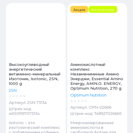
Цена - убывание
Акция
Бестселлер
Цена - возрастание
Название - Я-А
Название - А-Я
Высокоуглеводный
Аминокислотный
энергетический
комплекс
витаминно-минеральный
Незамениминые Амино
Изотоник, Isotonic, 2SN,
Энерджи, Essential Amino
1000 g
Energy, AMIN.O. ENERGY,
Optimum Nutrition, 270 g
2SN
Optimum Nutrition
Артикул:
2SN-73134
Артикул:
OPN-02666
Штрих-код:
46309197073134
Штрих-код:
748927026665
Isotonic – это
Микронизированные
изотонический комплекс
аминокислоты в
с добавлением кофеина.
свободной форме для