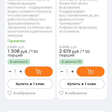
Главная функция
более быстрого
изотоника – поддержание
всасывания
водно-солевого баланса,
Поддерживает
что обеспечивает
восстановление до, во
работоспособность и
время и после
функциональность
тренировки *
организма, особенно при
Кофеин из природных
монотонной и длительной
источников
нагрузке.
Параметры
1 530
2 970
руб.
руб.
1 308
2 619
руб.
/
* 50
руб.
/
* 30
порций
порций
В наличии
5
В наличии
79
Купить в 1 клик
Купить в 1 клик
В избранное
В избранное