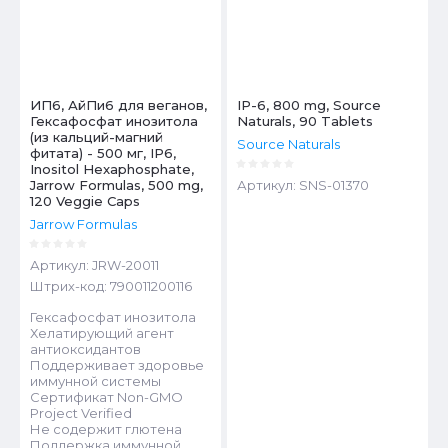
ИП6, АйПи6 для веганов,
IP-6, 800 mg, Source
Гексафосфат инозитола
Naturals, 90 Tablets
(из кальций-магний
Source Naturals
фитата) - 500 мг, IP6,
Inositol Hexaphosphate,
Артикул:
SNS-01370
Jarrow Formulas, 500 mg,
120 Veggie Caps
Jarrow Formulas
Артикул:
JRW-20011
Штрих-код:
790011200116
Гексафосфат инозитола
Хелатирующий агент
антиоксидантов
Поддерживает здоровье
иммунной системы
Сертификат Non-GMO
Project Verified
Не содержит глютена
Поддержка иммунной