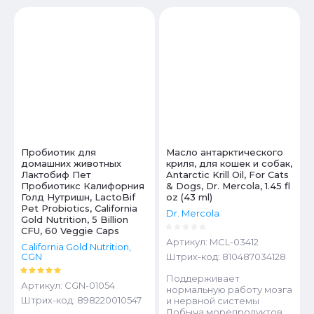
Цена - убывание
Цена - возрастание
Название - Я-А
Название - А-Я
Пробиотик для
Масло антарктического
домашних животных
криля, для кошек и собак,
Лактобиф Пет
Antarctic Krill Oil, For Cats
Пробиотикс Калифорния
& Dogs, Dr. Mercola, 1.45 fl
Голд Нутришн, LactoBif
oz (43 ml)
Pet Probiotics, California
Dr. Mercola
Gold Nutrition, 5 Billion
CFU, 60 Veggie Caps
Артикул:
MCL-03412
California Gold Nutrition,
CGN
Штрих-код:
810487034128
Поддерживает
Артикул:
CGN-01054
нормальную работу мозга
Штрих-код:
898220010547
и нервной системы
Добыча морепродуктов