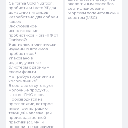
California Gold Nutrition,
экологичным способом
пробиотики LactoBif для
сертифицирована
домашних питомцев
Морским попечительским
Разработано для собак и
советом (MSC)
кошек
Эксклюзивное
использование
пробиотиков FloraFIT® от
Danisco®
9 активных и клинически
изученных штаммов
пробиотиков¹
Упаковано в
индивидуальные
блистеры с двойным
слоем фольги
Не требует хранения в
холодильнике²
В составе отсутствуют
молочные продукты,
глютен, ГМО и соя
Производится на
предприятии, которое
имеет регистрацию
текущей надлежащей
производственной
практики (cGMP) и
проходит независимые