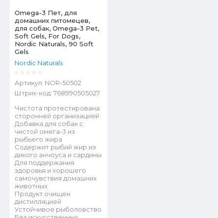
Omega-3 Пет, для
домашних питомецев,
для собак, Omega-3 Pet,
Soft Gels, For Dogs,
Nordic Naturals, 90 Soft
Gels
Nordic Naturals
Артикул:
NOR-50502
Штрих-код:
768990505027
Чистота протестирована
сторонней организацией
Добавка для собак с
чистой омега-3 из
рыбьего жира
Содержит рыбий жир из
дикого анчоуса и сардины
Для поддержания
здоровья и хорошего
самочувствия домашних
животных
Продукт очищен
дистилляцией
Устойчивое рыболовство
Без искусственных