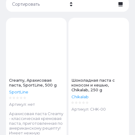
Сортировать
Цена - убывание
Цена - возрастание
Название - Я-А
Название - А-Я
Creamy, Арахисовая
Шоколадная паста с
паста, SportLine, 500 g
кокосом и кешью,
Chikalab, 250 g
SportLine
Chikalab
Артикул:
нет
Артикул:
CHK-00
Арахисовая паста Creamy
- классическая кремовая
паста, приготовленная по
американскому рецепту!
Имеет нежную