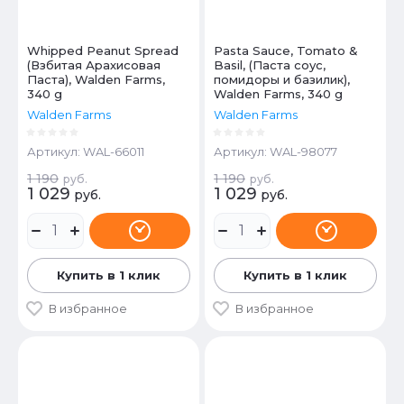
Whipped Peanut Spread
Pasta Sauce, Tomato &
(Взбитая Арахисовая
Basil, (Паста соус,
Паста), Walden Farms,
помидоры и базилик),
340 g
Walden Farms, 340 g
Walden Farms
Walden Farms
Артикул:
WAL-66011
Артикул:
WAL-98077
1 190
1 190
руб.
руб.
1 029
1 029
руб.
руб.
Купить в 1 клик
Купить в 1 клик
В избранное
В избранное