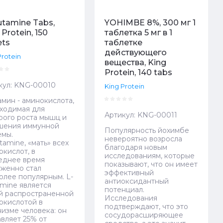
utamine Tabs,
YOHIMBE 8%, 300 мг 1
 Protein, 150
таблетка 5 мг в 1
ets
таблетке
действующего
Protein
вещества, King
Protein, 140 tabs
кул:
KNG-00010
King Protein
амин - аминокислота,
ходимая для
Артикул:
KNG-00011
рого роста мышц и
шения иммунной
Популярность йохимбе
емы.
невероятно возросла
tamine, «мать» всех
благодаря новым
окислот, в
исследованиям, которые
еднее время
показывают, что он имеет
уженно стал
эффективный
олее популярным. L-
антиоксидантный
amine является
потенциал.
й распространенной
Исследования
окислотой в
подтверждают, что это
низме человека: он
сосудорасширяющее
авляет 25% от