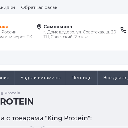
Скидки
Обратная связь
вка
Самовывоз
й России
г. Домодедово, ул. Советская, д. 20
м или через ТК
ТЦ Советский, 2 этаж
ание
Бады и витамины
Пептиды
Все для з
ng Protein
PROTEIN
и с товарами "King Protein":