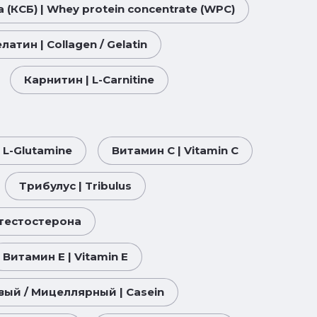
КСБ) | Whey protein concentrate (WPC)
атин | Collagen / Gelatin
Карнитин | L-Carnitine
 L-Glutamine
Витамин С | Vitamin C
Трибулус | Tribulus
тестостерона
Витамин Е | Vitamin E
вый / Мицеллярный | Casein