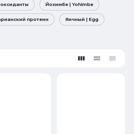
иоксиданты
Йохимбе | Yohimbe
тарианский протеин
Яичный | Egg