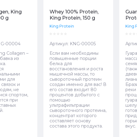
gen, King
Whey 100% Protein,
Guar
00 g
King Protein, 150 g
Prot
King Protein
King 
G-00004
Артикул:
KNG-00005
Арти
ng Collagen –
Если вам необходимы
Гуар
бавка из
повышенные порции
масс
ка.
белка для
семян
ся
восстановления и роста
(такж
нальными
мышечной массы, то
двев
ми для
сывороточный протеин
лиан
 связок и
создан именно для вас! В
Браз
юдям, не
его состав входит 80
реки
ся спортом,
процентов добытого с
проц
тся при
помощью
гуар
ставных
ультрафильтрации
шелу
й.
сывороточного протеина,
гото
концентрат которого
прид
составляет основу
горь
состава этого продукта.
вкус.