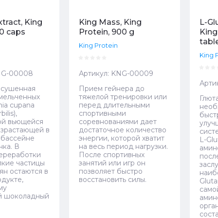
tract, King
King Mass, King
L-Gl
00 caps
Protein, 900 g
King
tabl
King Protein
King 
G-00008
Артикул:
KNG-00009
Арти
высушенная
Прием гейнера до
змельченных
тяжелой тренировки или
Глют
nia cupana
перед длительными
необ
ilis),
спортивными
быст
ой вьющейся
соревнованиями дает
улуч
израстающей в
достаточное количество
сист
 бассейне
энергии, которой хватит
L-Glu
нка. В
на весь период нагрузки.
амин
ереработки
После спортивных
посл
лкие частицы
занятий или игр он
засл
ян остаются в
позволяет быстро
наиб
одукте,
восстановить силы.
Glut
му
само
й шоколадный
амин
орга
сост