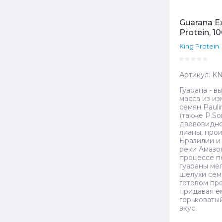
Guarana Ex
Protein, 1
King Protein
Артикул:
KN
Гуарана - 
масса из и
семян Pauli
(также P.Sorb
двевовидн
лианы, про
Бразилии и
реки Амазо
процессе п
гуараны ме
шелухи сем
готовом пр
придавая е
горьковаты
вкус.