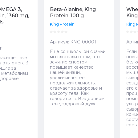
OMEGA 3,
Beta-Alanine, King
Whey
in, 1360 mg,
Protein, 100 g
King
ls
King Protein
King 
Артикул:
KNG-00001
Арти
т
Еще со школьной скамьи
Если
мы слышали о том, что
повы
енасыщенные
занятие спортом
белк
лоты омега 3
повышает качество
восс
ющие за
нашей жизни,
мыше
 метаболизм
увеличивает ее
сыво
здоровье
продолжительность,
созд
отвечает за здоровье и
его 
красоту тела. Как
проц
говорится: « В здоровом
пом
теле, здоровый дух».
ульт
сыво
конц
сост
соста