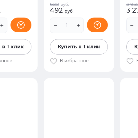
622
3 95
руб.
492
3 2
.
руб.
 в 1 клик
Купить в 1 клик
К
анное
В избранное