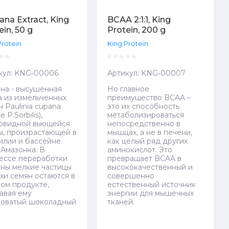
ana Extract, King
BCAA 2:1:1, King
ein, 50 g
Protein, 200 g
Protein
King Protein
кул:
KNG-00006
Артикул:
KNG-00007
ана - высушенная
Но главное
а из измельченных
преимущество BCAA –
 Paulinia cupana
это их способность
е P.Sorbilis),
метаболизироваться
овидной вьющейся
непосредственно в
ы, произрастающей в
мышцах, а не в печени,
илии и бассейне
как целый ряд других
 Амазонка. В
аминокислот. Это
ессе переработки
превращает BCAA в
аны мелкие частицы
высококачественный и
хи семян остаются в
совершенно
вом продукте,
естественный источник
авая ему
энергии для мышечных
коватый шоколадный
тканей.