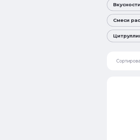
Вкусности
Смеси рас
Цитруллин 
Сортирова
Цена
Цена
Назв
Назв