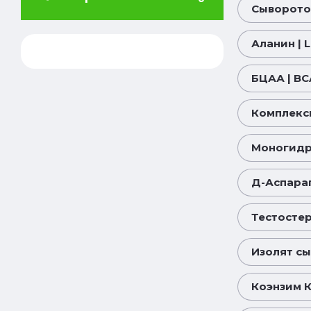
Сыворото
Аланин | L
БЦАА | BC
Комплексн
Моногидра
Д-Аспараг
Тестосте
Изолят сы
Коэнзим К