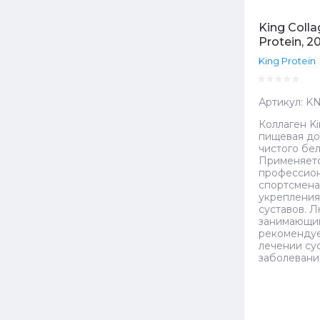
King Colla
Protein, 2
King Protein
Артикул:
KN
Коллаген Ki
пищевая до
чистого бел
Применяет
профессио
спортсмена
укрепления
суставов. Л
занимающим
рекомендуе
лечении су
заболевани