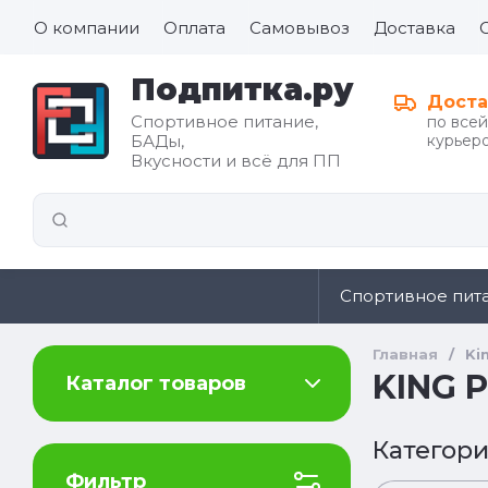
О компании
Оплата
Самовывоз
Доставка
Подпитка.ру
Доста
Спортивное питание,
по все
БАДы,
курьеро
Все для
Вкусности и всё для ПП
иды
здорового
питания
Спортивное пит
Главная
/
Ki
KING 
Каталог товаров
Категори
Фильтр