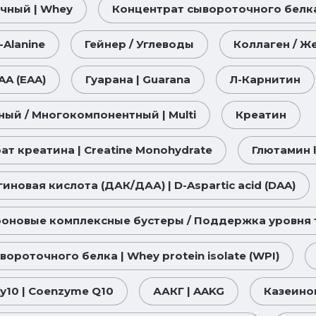
чный | Whey
Концентрат сывороточного белка (
-Alanine
Гейнер / Углеводы
Коллаген / Жел
AA (EAA)
Гуарана | Guarana
Л-Карнитин
ый / Многокомпонентный | Multi
Креатин
т креатина | Creatine Monohydrate
Глютамин l
иновая кислота (ДАК/ДАА) | D-Aspartic acid (DAA)
роновые комплексные бустеры / Поддержка уровня 
вороточного белка | Whey protein isolate (WPI)
у10 | Coenzyme Q10
ААКГ | AAKG
Казеино