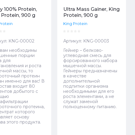
 100% Protein,
Ultra Mass Gainer, King
 Protein, 900 g
Protein, 900 g
Protein
King Protein
кул:
KNG-00002
Артикул:
KNG-00003
 вам необходимы
Гейнер – белково-
шенные порции
углеводная смесь для
а для
форсированного набора
тановления и роста
мышечной массы.
чной массы, то
Гейнеры предназначены
роточный протеин
в качестве
ан именно для вас! В
дополнительной
состав входит 80
подпитки организма
ентов добытого с
необходимыми для его
ощью
роста элементами, а не
рафильтрации
служат заменой
роточного протеина,
полноценному питанию.
ентрат которого
авляет основу
ва этого продукта.