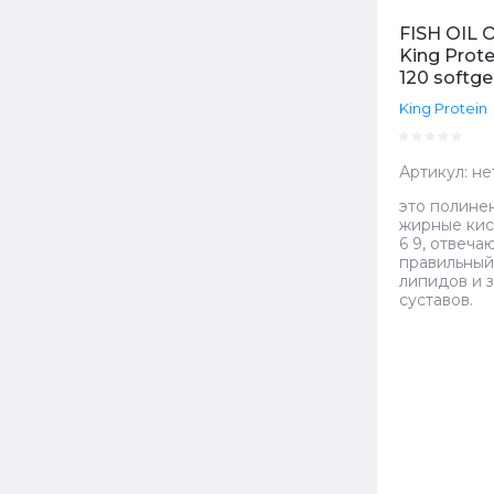
FISH OIL 
King Prote
120 softge
King Protein
Артикул:
не
это полин
жирные кис
6 9, отвеча
правильный
липидов и 
суставов.