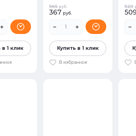
565
520
руб.
367
50
руб.
 в 1 клик
Купить в 1 клик
К
анное
В избранное