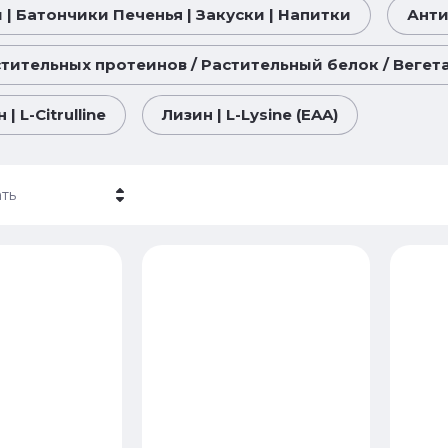
 | Батончики Печенья | Закуски | Напитки
Ант
тительных протеинов / Растительный белок / Веге
| L-Citrulline
Лизин | L-Lysine (EAA)
ть
 - убывание
 - возрастание
ание - Я-А
ание - А-Я