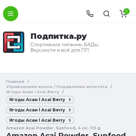
0
Подпитка.ру
Спортивное питание, БАДы,
Вкусности и всё для ПП
Главная
/
Управлением весом / Подавление аппетита
/
Ягоды Асаи l Acai Berry
/
Ягоды Асаи l Acai Berry
Ягоды Асаи l Acai Berry
Ягоды Асаи l Acai Berry
Amazon Acai Powder, Sunfood, 4 oz, 113 g
Amazon Acai Powder, Sunfood,