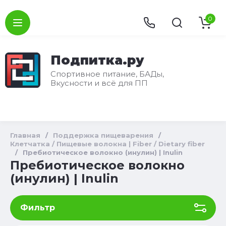
0
Подпитка.ру
Спортивное питание, БАДы,
Вкусности и всё для ПП
Главная
/
Поддержка пищеварения
/
Клетчатка / Пищевые волокна | Fiber / Dietary fiber
/
Пребиотическое волокно (инулин) | Inulin
Пребиотическое волокно
(инулин) | Inulin
Фильтр