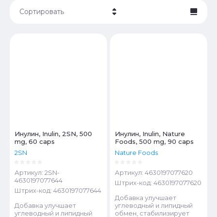
Сортировать
Цена - убывание
Цена - возрастание
Название - Я-А
Название - А-Я
Инулин, Inulin, 2SN, 500
Инулин, Inulin, Nature
mg, 60 caps
Foods, 500 mg, 90 caps
2SN
Nature Foods
Артикул:
2SN-
Артикул:
4630197077620
4630197077644
Штрих-код:
4630197077620
Штрих-код:
4630197077644
Добавка улучшает
Добавка улучшает
углеводный и липидный
углеводный и липидный
обмен, стабилизирует