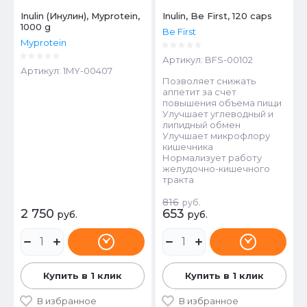
Inulin (Инулин), Myprotein,
Inulin, Be First, 120 caps
1000 g
Be First
Myprotein
Артикул:
BFS-00102
Артикул:
1MY-00407
Позволяет снижать
аппетит за счет
повышения объема пищи
Улучшает углеводный и
липидный обмен
Улучшает микрофлору
кишечника
Нормализует работу
желудочно-кишечного
тракта
816
руб.
2 750
653
руб.
руб.
Купить в 1 клик
Купить в 1 клик
В избранное
В избранное