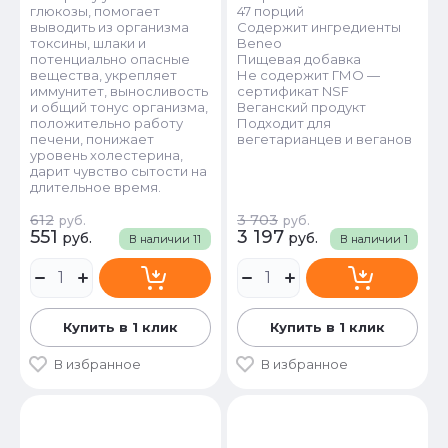
глюкозы, помогает
47 порций
выводить из организма
Содержит ингредиенты
токсины, шлаки и
Beneo
потенциально опасные
Пищевая добавка
вещества, укрепляет
Не содержит ГМО —
иммунитет, выносливость
сертификат NSF
и общий тонус организма,
Веганский продукт
положительно работу
Подходит для
печени, понижает
вегетарианцев и веганов
уровень холестерина,
дарит чувство сытости на
длительное время.
612
3 703
руб.
руб.
551
3 197
руб.
руб.
В наличии
11
В наличии
1
Купить в 1 клик
Купить в 1 клик
В избранное
В избранное