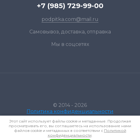
+7 (985) 729-99-00
podpitka.com@mail.ru
Самовывоз, доставка, отправка
Мы в соцсетях
© 2014 - 2026
Политика конфиденциальности
Этот сайт использует файлы cookie и метаданные. Продолжая
просматривать его, вы соглашаетесь на использование нами
файлов cookie и метаданных в соответствии с
Политикой
конфиденциальности
.