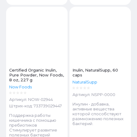
Certified Organic Inulin,
Inulin, NaturalSupp, 60
Pure Powder, Now Foods,
caps
8 oz, 227 g
NaturalSupp
Now Foods
Артикул:
NSPP-0000
Артикул:
NOW-02944
Инулин - добавка,
Штрих-код:
733739029447
активные вещества
которой способствуют
Поддержка работы
размножению полезных
кишечника с помощью
бактерий.
пребиотиков
Стимулирует развитие
полезных бактерий