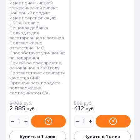
Имеет очень низкий
гликемический индекс
Кошерный продукт
Имеет сертификацию
USDA Organic
Пищевая добавка
Подходит для
вегетарианцев и веганов
Подтверждено
отсутствие ГМО
Способствует улучшению
пищеварения
Семейное предприятие,
основанное в 1968 году
Соответствует стандарту
качества GMP
Органичность продукта
подтверждена
сертификатом QAI
3 703
509
руб.
руб.
2 885
412
руб.
руб.
Купить в 1 клик
Купить в 1 клик