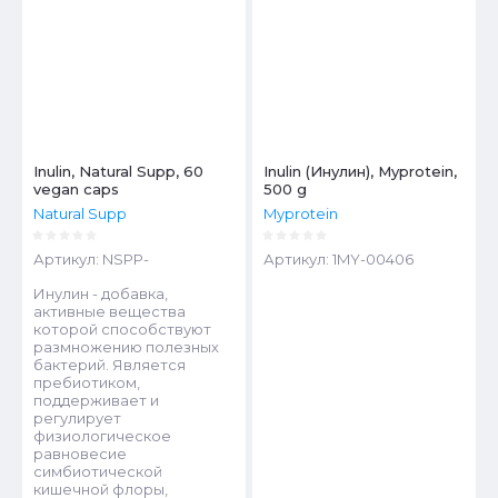
Inulin, Natural Supp, 60
Inulin (Инулин), Myprotein,
vegan caps
500 g
Natural Supp
Myprotein
Артикул:
NSPP-
Артикул:
1MY-00406
Инулин - добавка,
активные вещества
которой способствуют
размножению полезных
бактерий. Является
пребиотиком,
поддерживает и
регулирует
физиологическое
равновесие
симбиотической
кишечной флоры,