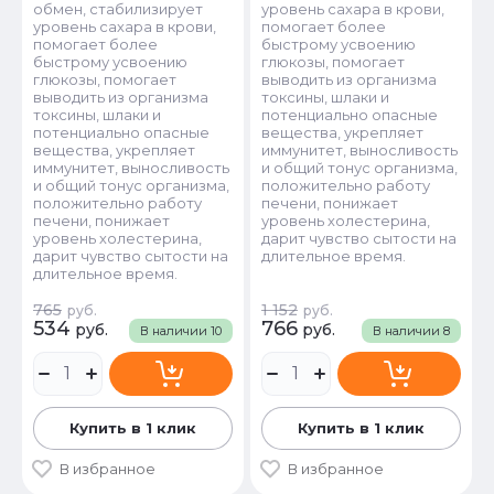
обмен, стабилизирует
уровень сахара в крови,
уровень сахара в крови,
помогает более
помогает более
быстрому усвоению
быстрому усвоению
глюкозы, помогает
глюкозы, помогает
выводить из организма
выводить из организма
токсины, шлаки и
токсины, шлаки и
потенциально опасные
потенциально опасные
вещества, укрепляет
вещества, укрепляет
иммунитет, выносливость
иммунитет, выносливость
и общий тонус организма,
и общий тонус организма,
положительно работу
положительно работу
печени, понижает
печени, понижает
уровень холестерина,
уровень холестерина,
дарит чувство сытости на
дарит чувство сытости на
длительное время.
длительное время.
765
1 152
руб.
руб.
534
766
руб.
руб.
В наличии
10
В наличии
8
Купить в 1 клик
Купить в 1 клик
В избранное
В избранное