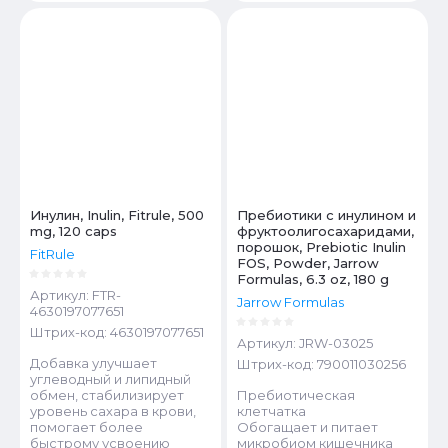
Инулин, Inulin, Fitrule, 500
Пребиотики с инулином и
mg, 120 caps
фруктоолигосахаридами,
порошок, Prebiotic Inulin
FitRule
FOS, Powder, Jarrow
Formulas, 6.3 oz, 180 g
Артикул:
FTR-
Jarrow Formulas
4630197077651
Штрих-код:
4630197077651
Артикул:
JRW-03025
Добавка улучшает
Штрих-код:
790011030256
углеводный и липидный
обмен, стабилизирует
Пребиотическая
уровень сахара в крови,
клетчатка
помогает более
Обогащает и питает
быстрому усвоению
микробиом кишечника