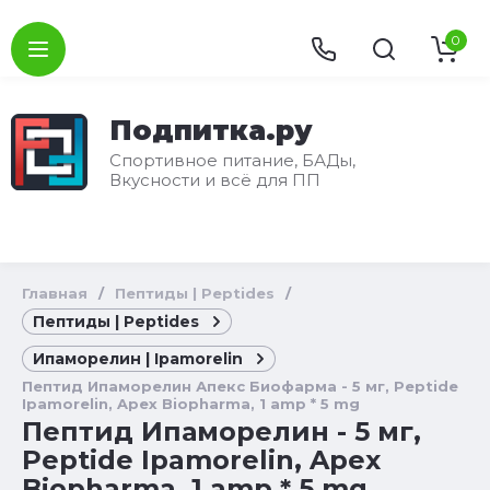
0
Подпитка.ру
Спортивное питание, БАДы,
Вкусности и всё для ПП
Главная
/
Пептиды | Peptides
/
Пептиды | Peptides
Ипаморелин | Ipamorelin
Пептид Ипаморелин Апекс Биофарма - 5 мг, Peptide
Ipamorelin, Apex Biopharma, 1 amp * 5 mg
Пептид Ипаморелин - 5 мг,
Peptide Ipamorelin, Apex
Biopharma, 1 amp * 5 mg