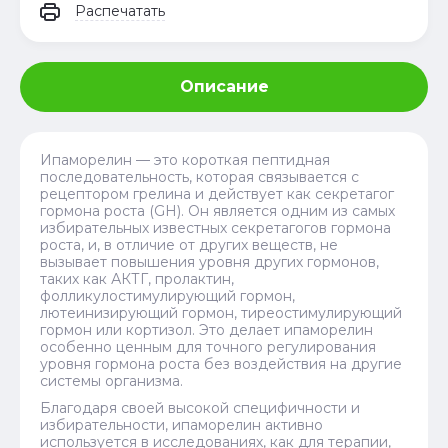
Распечатать
Описание
Ипаморелин — это короткая пептидная
последовательность, которая связывается с
рецептором грелина и действует как секретагог
гормона роста (GH). Он является одним из самых
избирательных известных секретагогов гормона
роста, и, в отличие от других веществ, не
вызывает повышения уровня других гормонов,
таких как АКТГ, пролактин,
фолликулостимулирующий гормон,
лютеинизирующий гормон, тиреостимулирующий
гормон или кортизол. Это делает ипаморелин
особенно ценным для точного регулирования
уровня гормона роста без воздействия на другие
системы организма.
Благодаря своей высокой специфичности и
избирательности, ипаморелин активно
используется в исследованиях, как для терапии,