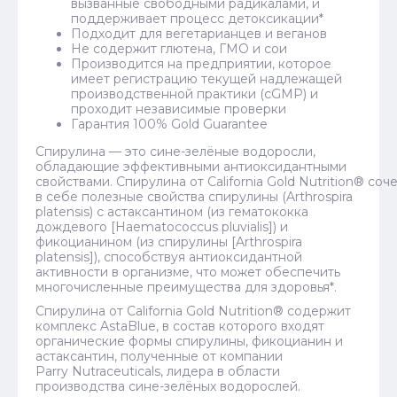
вызванные свободными радикалами, и
поддерживает процесс детоксикации*
Подходит для вегетарианцев и веганов
Не содержит глютена, ГМО и сои
Производится на предприятии, которое
имеет регистрацию текущей надлежащей
производственной практики (cGMP) и
проходит независимые проверки
Гарантия 100% Gold Guarantee
Спирулина — это сине-зелёные водоросли,
обладающие эффективными антиоксидантными
свойствами. Спирулина от California Gold Nutrition® соч
в себе полезные свойства спирулины (Arthrospira
platensis) с астаксантином (из гематококка
дождевого [Haematococcus pluvialis]) и
фикоцианином (из спирулины [Arthrospira
platensis]), способствуя антиоксидантной
активности в организме, что может обеспечить
многочисленные преимущества для здоровья*.
Спирулина от California Gold Nutrition® содержит
комплекс AstaBlue, в состав которого входят
органические формы спирулины, фикоцианин и
астаксантин, полученные от компании
Parry Nutraceuticals, лидера в области
производства сине-зелёных водорослей.