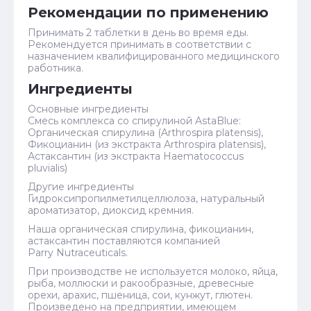
Рекомендации по применению
Принимать 2 таблетки в день во время еды.
Рекомендуется принимать в соответствии с
назначением квалифицированного медицинского
работника.
Ингредиенты
Основные ингредиенты
Смесь комплекса со спирулиной AstaBlue:
Органическая спирулина (Arthrospira platensis),
Фикоцианин (из экстракта Arthrospira platensis),
Астаксантин (из экстракта Haematococcus
pluvialis)
Другие ингредиенты
Гидроксипропилметилцеллюлоза, натуральный
ароматизатор, диоксид кремния.
Наша органическая спирулина, фикоцианин,
астаксантин поставляются компанией
Parry Nutraceuticals.
При производстве не используется молоко, яйца,
рыба, моллюски и ракообразные, древесные
орехи, арахис, пшеница, сои, кунжут, глютен.
Произведено на предприятии, имеющем