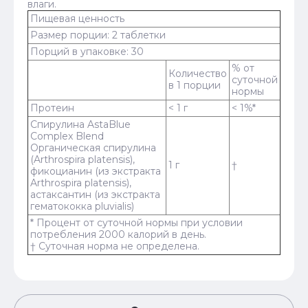
влаги.
Пищевая ценность
Размер порции: 2 таблетки
Порций в упаковке: 30
% от
Количество
суточной
в 1 порции
нормы
Протеин
< 1 г
< 1%*
Спирулина AstaBlue
Complex Blend
​Органическая спирулина
(Arthrospira platensis),
1 г
†
фикоцианин (из экстракта
Arthrospira platensis),
астаксантин (из экстракта
гематококка pluvialis)
* Процент от суточной нормы при условии
потребления 2000 калорий в день.
† Суточная норма не определена.