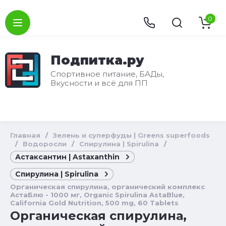
0
Подпитка.ру
Спортивное питание, БАДы,
Вкусности и всё для ПП
Главная
/
Зелень и суперфуды | Greens superfoods
/
Водоросли
/
Спирулина | Spirulina
/
Астаксантин | Astaxanthin
Спирулина | Spirulina
Органическая cпирулина, органический комплекс
АстаБлю - 1000 мг, Organic Spirulina AstaBlue,
California Gold Nutrition, 500 mg, 60 Tablets
Органическая cпирулина,