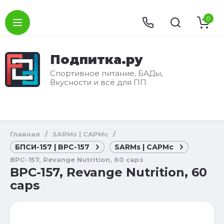
0
Подпитка.ру
Спортивное питание, БАДы,
Вкусности и всё для ПП
Главная
/
SARMs | САРМс
/
БПСИ-157 | BPC-157
SARMs | САРМс
BPC-157, Revange Nutrition, 60 caps
BPC-157, Revange Nutrition, 60
caps