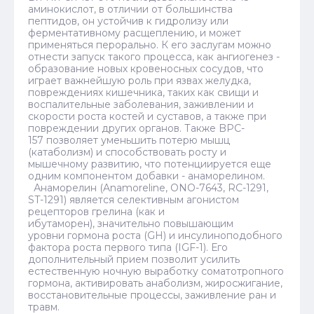
аминокислот, в отличии от большинства
пептидов, он устойчив к гидролизу или
ферментативному расщеплению, и может
применяться перорально. К его заслугам можно
отнести запуск такого процесса, как ангиогенез -
образование новых кровеносных сосудов, что
играет важнейшую роль при язвах желудка,
повреждениях кишечника, таких как свищи и
воспалительные заболевания, заживлении и
скорости роста костей и суставов, а также при
повреждении других органов. Также BPC-
157 позволяет уменьшить потерю мышц
(катаболизм) и способствовать росту и
мышечному развитию, что потенциируется еще
одним компонентом добавки - анаморелином.
Анаморелин (Anamoreline, ONO-7643, RC-1291,
ST-1291) является селективным агонистом
рецепторов грелина (как и
ибутаморен), значительно повышающим
уровни гормона роста (GH) и инсулиноподобного
фактора роста первого типа (IGF-1). Его
дополнительный прием позволит усилить
естественную ночную выработку соматотропного
гормона, активировать анаболизм, жиросжигание,
восстановительные процессы, заживление ран и
травм.