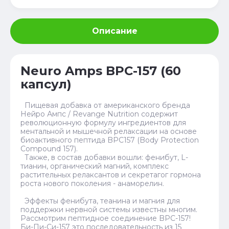
Описание
Neuro Amps BPC-157 (60
капсул)
Пищевая добавка от американского бренда
Нейро Ампс / Revange Nutrition содержит
революционную формулу ингредиентов для
ментальной и мышечной релаксации на основе
биоактивного пептида BPC157 (Body Protection
Compound 157).
Также, в состав добавки вошли: фенибут, L-
тианин, органический магний, комплекс
растительных релаксантов и секретагог гормона
роста нового поколения - анаморелин.
Эффекты фенибута, теанина и магния для
поддержки нервной системы известны многим.
Рассмотрим пептидное соединение BPC-157!
Би-Пи-Си-157 это последовательность из 15