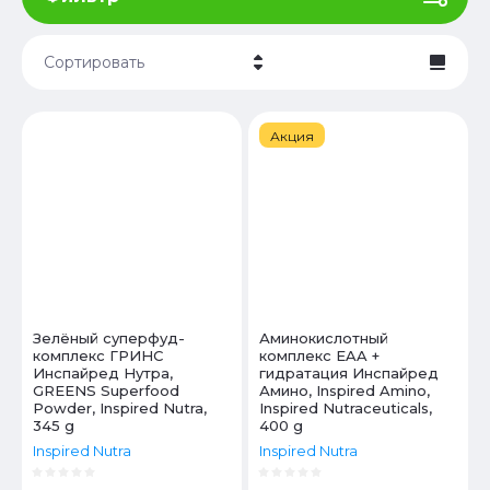
Сортировать
Цена - убывание
Акция
Цена - возрастание
Название - Я-А
Название - А-Я
Зелёный суперфуд-
Аминокислотный
комплекс ГРИНС
комплекс EAA +
Инспайред Нутра,
гидратация Инспайред
GREENS Superfood
Амино, Inspired Amino,
Powder, Inspired Nutra,
Inspired Nutraceuticals,
345 g
400 g
Inspired Nutra
Inspired Nutra