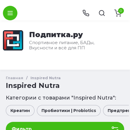
0
Подпитка.ру
Спортивное питание, БАДы,
Вкусности и всё для ПП
Главная
/
Inspired Nutra
Inspired Nutra
Категории с товарами "Inspired Nutra":
Креатин
Пробиотики | Probiotics
Предтре
Фильтр