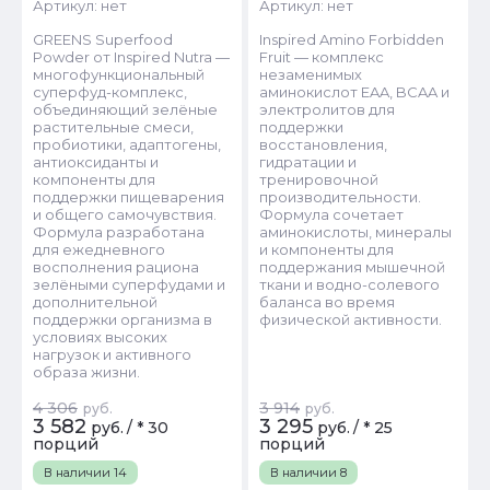
Артикул:
нет
Артикул:
нет
GREENS Superfood
Inspired Amino Forbidden
Powder от Inspired Nutra —
Fruit — комплекс
многофункциональный
незаменимых
суперфуд-комплекс,
аминокислот EAA, BCAA и
объединяющий зелёные
электролитов для
растительные смеси,
поддержки
пробиотики, адаптогены,
восстановления,
антиоксиданты и
гидратации и
компоненты для
тренировочной
поддержки пищеварения
производительности.
и общего самочувствия.
Формула сочетает
Формула разработана
аминокислоты, минералы
для ежедневного
и компоненты для
восполнения рациона
поддержания мышечной
зелёными суперфудами и
ткани и водно-солевого
дополнительной
баланса во время
поддержки организма в
физической активности.
условиях высоких
нагрузок и активного
образа жизни.
4 306
3 914
руб.
руб.
3 582
3 295
руб.
/
* 30
руб.
/
* 25
порций
порций
В наличии
14
В наличии
8