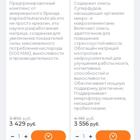
Предтренировочный
Содержит смесь
комплекс от
Суперфудов,
американского бренда
насыщающих организм
Inspired Nutraceuticals это
микро- и
не просто креатин, это
макроэлементами;
научно разработанная
Включает смесь
матрица, созданная для
адаптогенов для
увеличения показателей
повышения
силы, максимального
стрессоустойчивости;
потребления кислорода
Обогащён матрицей
(VO2 MAX), выносливости
ноотропов и
и производительности.
нейроусилителей для
улучшения работы мозга,
когнитивных
способностей и
выносливости;
Обеспечивает мощную
поддержку для печени;
Поддерживает
микрофлору кишечника,
насыщая её
пробиотиками;
3 810
4 191
руб.
руб.
3 429
3 556
руб.
руб.