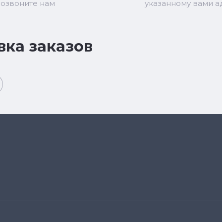
позвоните нам
указанному вами а
вка заказов