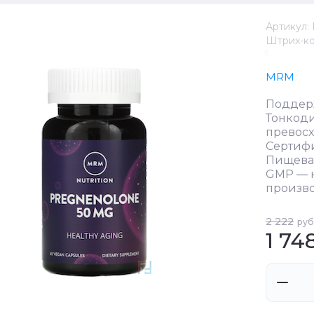
Артикул:
Штрих-ко
MRM
Поддер
Тонкоди
превосх
Сертиф
Пищева
GMP — 
произв
2 222
руб
1 74