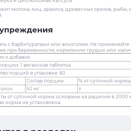
мука и целлюлозная капсула.
жит молока, яиц, арахиса, древесных орехов, рыбы,
.
упреждения
ать с барбитуратами или алкоголем. Не применяйте 
акже при беременности, кормлении грудью или нали
я о добавке
орции: 1 веганская таблетка
тво порций в упаковке: 60
Состав порции
% от суточной нормы
нолон
50 мг
†
ты от суточной нормы основаны на рационе в 2000 
ая норма не установлена.