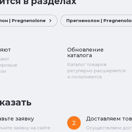
ится в разделах
он | Pregnenolone
Прегненолон | Pregnenolo
ряют
Обновление
каталога
тают
Каталог товаров
мировые
регулярно расширяется
ели
и пополняется
аказать
вьте заявку
Доставляем то
2
лните заявку на сайте
Осуществляем дос