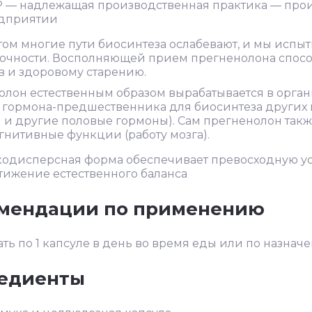
 — надлежащая производственная практика — про
дприятии
том многие пути биосинтеза ослабевают, и мы исп
точности. Восполняющей прием прегненолона спос
в и здоровому старению.
лон естественным образом вырабатывается в орган
 гормона-предшественника для биосинтеза других г
 и другие половые гормоны). Сам прегненолон такж
нитивные функции (работу мозга).
кодисперсная форма обеспечивает превосходную у
тижение естественного баланса
мендации по применению
ь по 1 капсуле в день во время еды или по назначе
едиенты