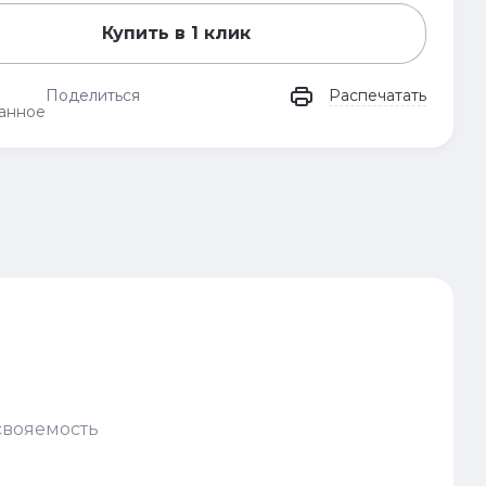
Купить в 1 клик
Поделиться
Распечатать
анное
свояемость