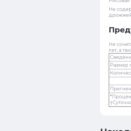
Рисовая 
Не содер
дрожжей
Пред
Не сочет
лет, а т
Сведени
Размер п
Количес
Прегне
*Процен
†Суточн