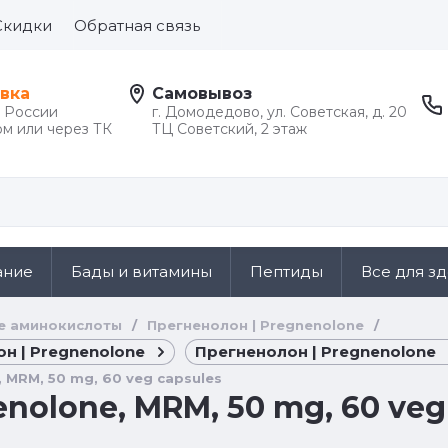
Скидки
Обратная связь
вка
Самовывоз
й России
г. Домодедово, ул. Советская, д. 20
м или через ТК
ТЦ Советский, 2 этаж
ание
Бады и витамины
Пептиды
Все для з
е аминокислоты
/
Прегненолон | Pregnenolone
/
н | Pregnenolone
Прегненолон | Pregnenolone
 MRM, 50 mg, 60 veg capsules
nolone, MRM, 50 mg, 60 veg