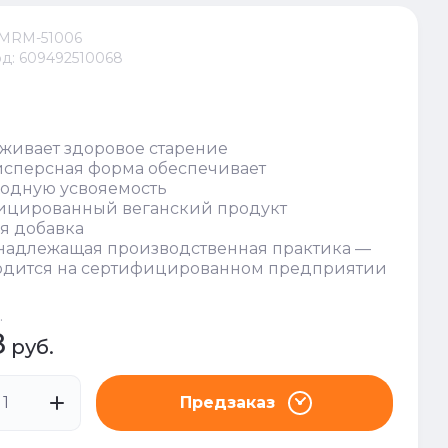
MRM-51006
д:
609492510068
живает здоровое старение
сперсная форма обеспечивает
одную усвояемость
ицированный веганский продукт
я добавка
надлежащая производственная практика —
одится на сертифицированном предприятии
.
8
руб.
Предзаказ