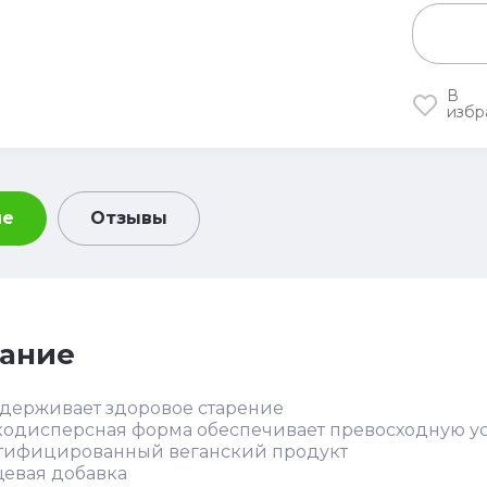
В
избр
ие
Отзывы
ание
держивает здоровое старение
кодисперсная форма обеспечивает превосходную у
тифицированный веганский продукт
евая добавка