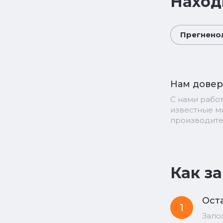
Наход
Прегненол
Нам дове
С нами рабо
известные 
производит
Как з
Оста
1
Запо