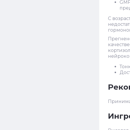
GMP
пре
С возрас
недоста
гормоно
Прегнено
качестве
кортизол
нейроког
Тон
Дос
Реко
Принимат
Ингр