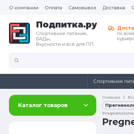
О компании
Оплата
Самовывоз
Доставка
Подпитка.ру
Доста
Спортивное питание,
по все
БАДы,
курьеро
Все для
Вкусности и всё для ПП
иды
здорового
питания
Спортивное пит
Главная
/
Вс
Каталог товаров
Прегненоло
Pregnenolone,
Pregne