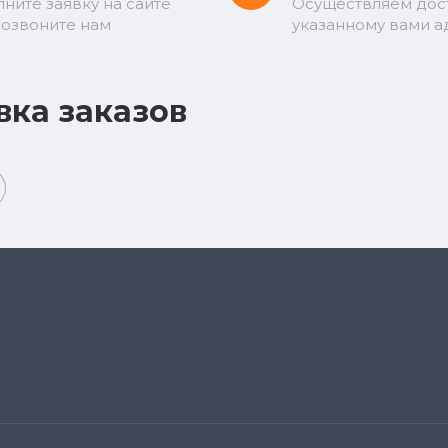
лните заявку на сайте
Осуществляем дос
позвоните нам
указанному вами а
вка заказов