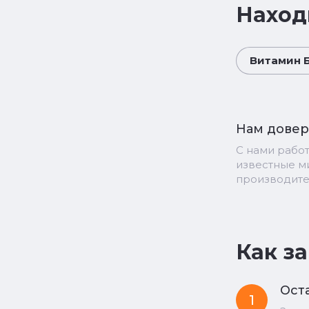
Наход
Витамин Б9
Нам дове
С нами рабо
известные 
производит
Как з
Оста
1