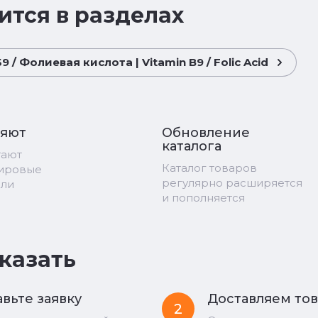
ится в разделах
 / Фолиевая кислота | Vitamin B9 / Folic Acid
ряют
Обновление
каталога
тают
Каталог товаров
мировые
регулярно расширяется
ели
и пополняется
аказать
вьте заявку
Доставляем то
2