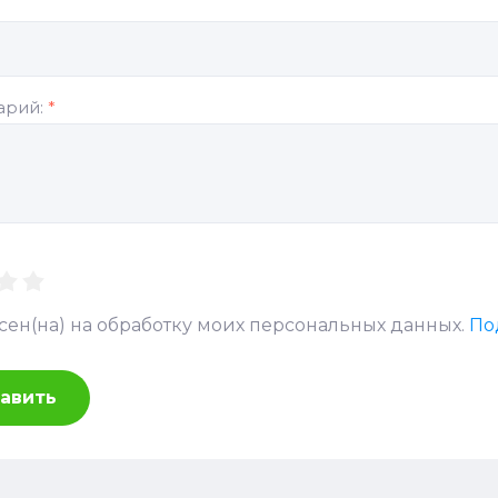
арий:
*
асен(на) на обработку моих персональных данных.
По
авить