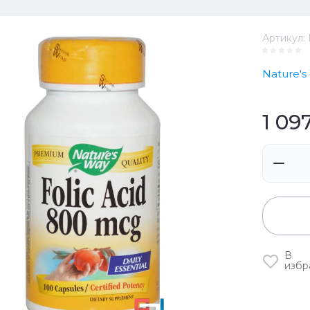
Артикул:
Nature's
1 09
В
избр