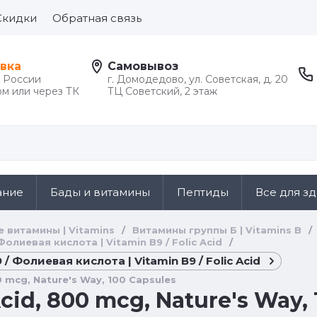
Скидки
Обратная связь
вка
Самовывоз
й России
г. Домодедово, ул. Советская, д. 20
м или через ТК
ТЦ Советский, 2 этаж
ание
Бады и витамины
Пептиды
Все для з
е витамины | Vitamins
/
Витамины группы Б | Vitamins B
/
Фолиевая кислота | Vitamin B9 / Folic Acid
/
/ Фолиевая кислота | Vitamin B9 / Folic Acid
0 mcg, Nature's Way, 100 Capsules
Acid, 800 mcg, Nature's Way,