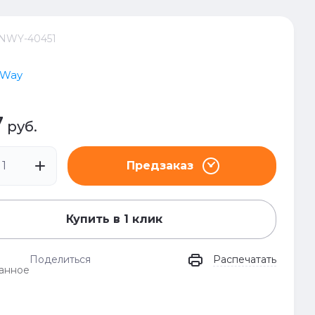
NWY-40451
 Way
7
руб.
Предзаказ
Купить в 1 клик
Поделиться
Распечатать
анное