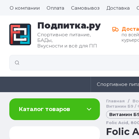
О компании
Оплата
Самовывоз
Доставка
Подпитка.ру
Доста
Спортивное питание,
по все
БАДы,
курьеро
Все для
Вкусности и всё для ПП
иды
здорового
питания
Спортивное пит
Главная
/
Вс
Витамин Б9 / 
Каталог товаров
Витамин Б9 
Folic Acid, 80
Folic 