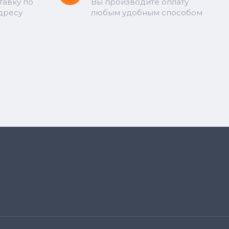
тавку по
Вы производите оплату
дресу
любым удобным способом