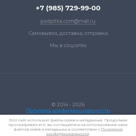
+7 (985) 729-99-00
podpitka.com@mail.ru
Самовывоз, доставка, отправка
Мы в соцсетях
© 2014 - 2026
Политика конфиденциальности
Этот сайт использует файлы cookie и метаданные. Продолжая
просматривать его, вы соглашаетесь на использование нами
файлов cookie и метаданных в соответствии с
Политикой
конфиденциальности
.