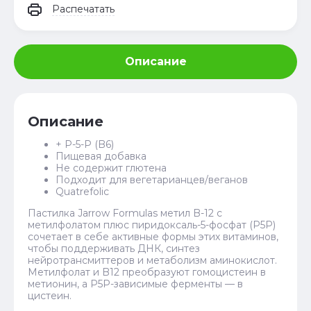
Распечатать
Описание
Описание
+ P-5-P (B6)
Пищевая добавка
Не содержит глютена
Подходит для вегетарианцев/веганов
Quatrefolic
Пастилка Jarrow Formulas метил B-12 с
метилфолатом плюс пиридоксаль-5-фосфат (P5P)
сочетает в себе активные формы этих витаминов,
чтобы поддерживать ДНК, синтез
нейротрансмиттеров и метаболизм аминокислот.
Метилфолат и B12 преобразуют гомоцистеин в
метионин, а P5P-зависимые ферменты — в
цистеин.