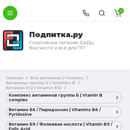
0
Подпитка.ру
Спортивное питание, БАДы,
Вкусности и всё для ПП
Главная
/
Все витамины | Vitamins
/
Витамины группы Б | Vitamins B
/
Витамин Б12 | Vitamin B12
/
Комплекс витаминов группы Б | Vtamin B
complex
Витамин Б6 / Пиридоксин | Vitamins B6 /
Pyridoxine
Витамин Б9 / Фолиевая кислота | Vitamin B9 /
Folic Acid