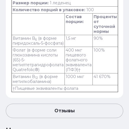
Размер порции:
1 леденец
Количество порций в упаковке:
100
Состав
Проценты
порции:
от
суточной
нормы
Витамин B
(в форме
1,5 мг
90%
6
пиридоксаль-5-фосфата)
Фолат (в форме соли
400 мкг
100%
глюкозамина кислоты
пищевого
(6S)-5-
фолатного
метилтетрагидрофолата
эквивалента
Quatrefolic®)
(ПФЭ)†
Витамин В
(в форме
1000 мкг
41 670%
12
метилкобаламина)
†Пищевые эквиваленты фолата
Отзывы