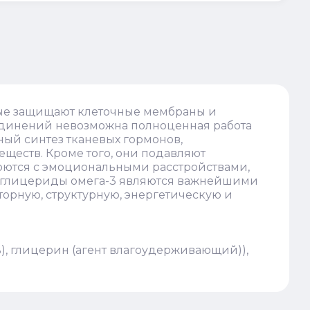
ые защищают клеточные мембраны и
оединений невозможна полноценная работа
ный синтез тканевых гормонов,
ществ. Кроме того, они подавляют
орются с эмоциональными расстройствами,
иглицериды омега-3 являются важнейшими
орную, структурную, энергетическую и
ь), глицерин (агент влагоудерживающий)),