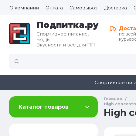
О компании
Оплата
Самовывоз
Доставка
Подпитка.ру
Доста
Спортивное питание,
по все
БАДы,
курьеро
Все для
Вкусности и всё для ПП
иды
здорового
питания
Спортивное пит
Главная
/
High concentr
Каталог товаров
High c