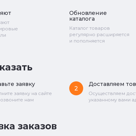
ряют
Обновление
каталога
тают
Каталог товаров
мировые
регулярно расширяется
ели
и пополняется
аказать
вьте заявку
Доставляем то
2
лните заявку на сайте
Осуществляем дос
позвоните нам
указанному вами а
вка заказов