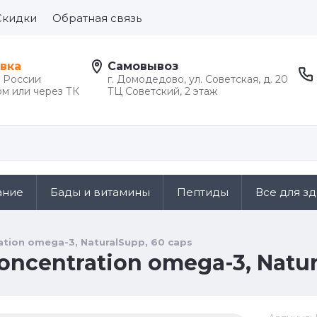
Скидки
Обратная связь
вка
Самовывоз
й России
г. Домодедово, ул. Советская, д. 20
м или через ТК
ТЦ Советский, 2 этаж
ание
Бады и витамины
Пептиды
Все для з
ation omega-3, NaturalSupp, 60 caps
oncentration omega-3, Natur