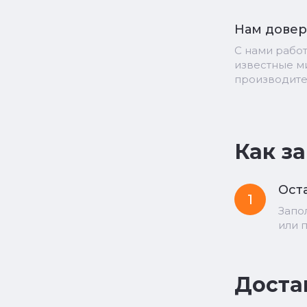
Нам дове
С нами рабо
известные 
производит
Как з
Оста
1
Запо
или 
Доста