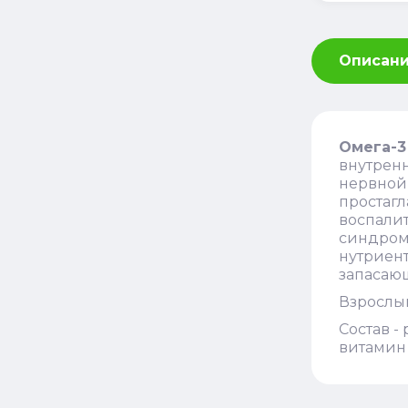
Описан
Омега-3
внутрен
нервной,
простагл
воспалит
синдром
нутриент
запасаю
Взрослым
Состав -
витамин 