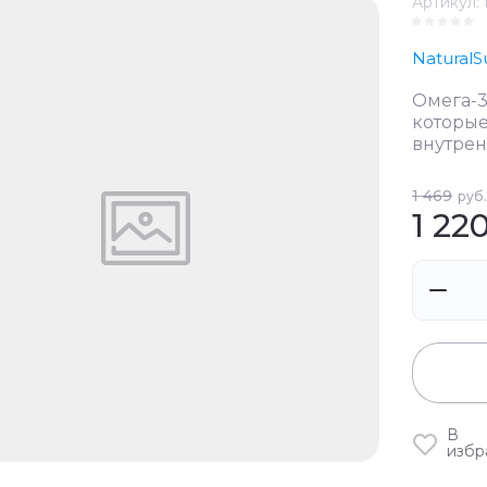
Артикул:
Natural
Омега-3
которы
внутрен
1 469
руб.
1 22
В
избр