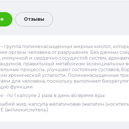
ие
Отзывы
– группа полиненасыщенных жирных кислот, котор
ние органы человека от разрушения. Без данных с
 иммунной и сердечно-сосудистой систем, адекват
андинов, правильный метаболизм эссенциальных ве
ельные процессы, улучшают состояние суставов, б
ом хронической усталости. Полиненасыщенные тр
ами для человека, поскольку выполняют биорегулят
щую функции.
 - по 1 капсуле 2 раза в день во время еды.
 рыбий жир, капсула желатиновая (желатин (носител
Е (антиокислитель).