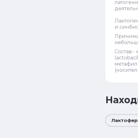
патогенн
деятельн
Лактопек
и синбио
Принимат
небольшо
Состав - 
lactobaci
метафиль
(носител
Наход
Лактоферр