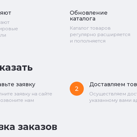
ряют
Обновление
каталога
тают
Каталог товаров
мировые
регулярно расширяется
ели
и пополняется
аказать
вьте заявку
Доставляем то
2
лните заявку на сайте
Осуществляем дос
позвоните нам
указанному вами а
вка заказов