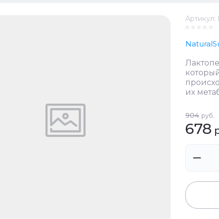
Артикул:
Natural
Лактопе
который
происхо
их мета
904
руб.
678