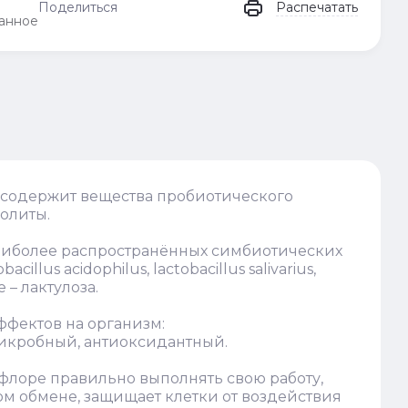
Поделиться
Распечатать
анное
й содержит вещества пробиотического
олиты.
 наиболее распространённых симбиотических
illus acidophilus, lactobacillus salivarius,
е – лактулоза.
ффектов на организм:
кробный, антиоксидантный.
флоре правильно выполнять свою работу,
ом обмене, защищает клетки от воздействия