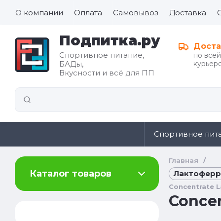
О компании
Оплата
Самовывоз
Доставка
Подпитка.ру
Доста
Спортивное питание,
по все
БАДы,
курьеро
Все для
Вкусности и всё для ПП
иды
здорового
питания
Спортивное пит
Главная
/
Каталог товаров
Лактоферри
Concentrate L
Concen