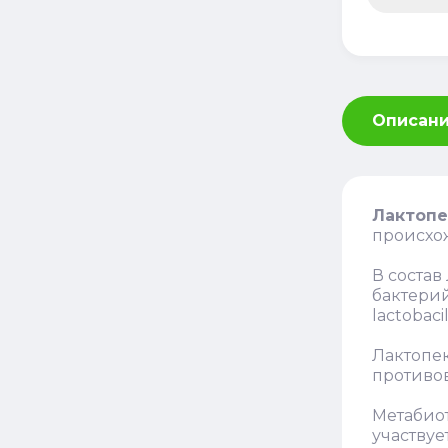
Описан
Лактопе
происхож
В состав
бактерий 
lactobaci
Лактопек
противо
Метабио
участвуе