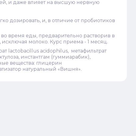
ней, и даже влияет на высшую нервную
ко дозировать, и, в отличие от пробиотиков
ь во время еды, предварительно растворив в
исключая молоко. Курс приема - 1 месяц.
ат lactobacillus acidophilus, метафильтрат
 лактулоза, инстантгам (гуммиарабик),
ьные вещества: глицерин
матизатор натуральный «Вишня».