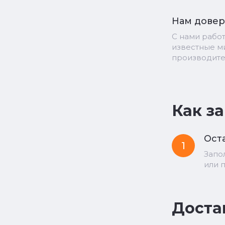
Нам дове
С нами рабо
известные 
производит
Как з
Оста
1
Запо
или 
Доста