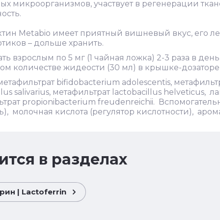
ых микроорганизмов, участвует в регенерации тка
ость.
тин Metabio имеет приятный вишневый вкус, его лег
тиков – дольше хранить.
ь взрослым по 5 мг (1 чайная ложка) 2-3 раза в ден
м количестве жидеости (30 мл) в крышке-дозаторе, 
метафильтрат bifidobacterium adolescentis, метафильтр
llus salivarius, метафильтрат lactobacillus helveticus,
трат propionibacterium freudenreichii. Вспомогател
ь), молочная кислота (регулятор кислотности), аро
ится в разделах
ин | Lactoferrin