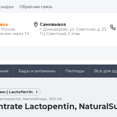
Скидки
Обратная связь
вка
Самовывоз
й России
г. Домодедово, ул. Советская, д. 20
м или через ТК
ТЦ Советский, 2 этаж
ание
Бады и витамины
Пептиды
Все для з
н | Lactoferrin
actopentin, NaturalSupp, 250 ml
trate Lactopentin, NaturalS