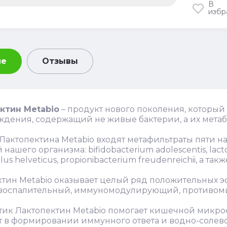
В
избр
ие
Отзывы
ктин Metabio
– продукт нового поколения, которы
дения, содержащий не живые бактерии, а их метаб
 Лактопектина Metabio входят метафильтраты пяти
нашего организма: bifidobacterium adolescentis, lactobac
llus helveticus, propionibacterium freudenreichii, а такж
тин Metabio оказывает целый ряд положительных э
воспалительный, иммуномодулирующий, противоми
тик Лактопектин Metabio помогает кишечной микро
т в формировании иммунного ответа и водно-солев