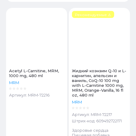
Цена - убывание
Рекомендуемые ⚠️
Цена - возрастание
Название - Я-А
Название - А-Я
Acetyl L-Carnitine, MRM,
Жидкий коэнзим Q-10 и L-
1000 mg, 480 ml
карнитин, апельсин и
ваниль, CoQ-10 100 mg
MRM
with L-Carnitine 1000 mg,
MRM, Orange-Vanilla, 16 fl
Артикул:
MRM-72216
oz, 480 ml
MRM
Артикул:
MRM-72217
Штрих-код:
609492722171
Здоровье сердца
Пищевая добавка