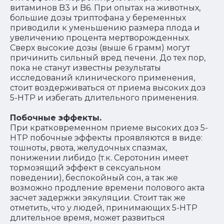
витаминов B3 и B6. При опытах на животных,
большие дозы триптофана у беременных
приводили к уменьшению размера плода и
увеличению процента мертворожденных.
Сверх высокие дозы (выше 6 грамм) могут
причинить сильный вред печени. До тех пор,
пока не станут известны результаты
исследований клинического применения,
стоит воздерживаться от приема высоких доз
5-HTP и избегать длительного применения.
Побочные эффекты.
При кратковременном приеме высоких доз 5-
HTP побочные эффекты проявляются в виде:
тошноты, рвота, желудочных спазмах,
понижении либидо (т.к. Серотонин имеет
тормозящий эффект в сексуальном
поведении), беспокойный сон, а так же
возможно продление времени полового акта
засчет задержки эякуляции. Стоит так же
отметить, что у людей, принимающих 5-HTP
длительное время, может развиться