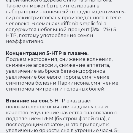
Также он может быть синтезирован в
лаборатории - конечный продукт идентичен 5-
гидрокистриптофану произведенного в теле
человека. В семенах Griffonia simplicifolia
содержится небольшой процент (3% - 7%) 5-
HTP, поэтому употребление семян
неэффективно.
Концентрация 5-HTP в плазме.
Подъем настроения, снижение волнения,
снижение агрессии, снижение аппетита,
увеличение выброса бета-эндорфинов,
увеличение болевого порога, смягчение
симптомов болезни Паркинсона, смягчение
симптомов мигрени и головных болей.
Влияние на сон
: 5-HTP оказывает
положительное влияние на длину сна и
качество. Улучшение качества сна связано с
подавлением REM (быстрой фазой сна), с
последующим откатом, и это приводит к
увеличению яркости сна в утренние часы. 5-