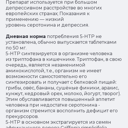
Препарат используется при большом
депрессивном расстройстве во многих
европейских странах; Показания к
применению — низкий
уровень серотонина и депрессия.
Дневная норма
потребления 5-HTP не
установлена, обычно выпускается таблетками
по 50 мг.
5-HTP синтезируется в организме человека
из триптофана в кишечнике. Триптофан, в свою
очередь, является незаменимой
аминокислотой, т.е., организм не имеет
возможности самостоятельно его
синтезировать и получает с белковой пищей:
грибы, овёс, бананы, сушёные финики, арахис,
кунжут, кедровый орех, молоко, йогурт, творог).
Этим обуславливается повышенный аппетит
человека при недостатке серотонина -
организм стремится восполнить дефицит его
прекурсоров.
5-HTP в основном экстрагируется из семян
африканского дерева Griffonia simplicifolia.