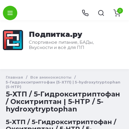
0
Подпитка.ру
Спортивное питание, БАДы,
Вкусности и всё для ПП
Главная
/
Все аминокислоты
/
5-Гидрокситриптофан (5-ХТП) | 5-hydroxytryptophan
(5-HTP)
5-ХТП / 5-Гидрокситриптофан
/ Окситриптан | 5-HTP / 5-
hydroxytryptophan
5-ХТП / 5-Гидрокситриптофан /
Окситриптан / 5-HTP / 5-