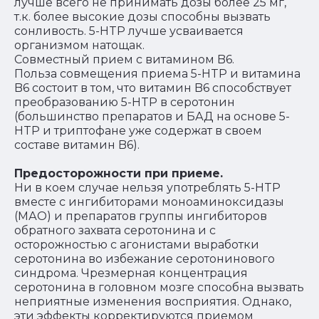
лучше всего не принимать дозы более 25 мг,
т.к. более высокие дозы способны вызвать
сонливость. 5-HTP лучше усваивается
организмом натощак.
Совместный прием с витамином B6.
Польза совмещения приема 5-HTP и витамина
B6 состоит в том, что витамин B6 способствует
преобразованию 5-HTP в серотонин
(большинство препаратов и БАД на основе 5-
HTP и триптофане уже содержат в своем
составе витамин B6).
Предосторожности при приеме.
Ни в коем случае нельзя употреблять 5-HTP
вместе с ингибиторами моноаминоксидазы
(МАО) и препаратов группы ингибиторов
обратного захвата серотонина и с
осторожностью с агонистами выработки
серотонина во избежание серотонинового
синдрома. Чрезмерная концентрация
серотонина в головном мозге способна вызвать
неприятные изменения восприятия. Однако,
эти эффекты корректируются приемом