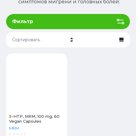
симптомов мигрени и головных болей.
Фильтр
Сортировать
Цена - убывание
Цена - возрастание
Название - Я-А
Название - А-Я
5-HTP, MRM, 100 mg, 60
Vegan Capsules
MRM