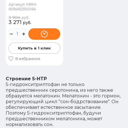
Артикул:
MRM-
609492550064
3 904
руб.
3 271
руб.
Купить в 1 клик
В избранное
Строение 5-HTP
5-гидрокситриптофан не только
предшественник серотонина, из него также
образуется мелатонин. Мелатонин - это гормон,
регулирующий цикл "сон-бодрствование". Он
обеспечивает естественное засыпание.
Поэтому 5-гидрокситриптофан, будучи
предшественником мелатонина, может
нормализовать сон.