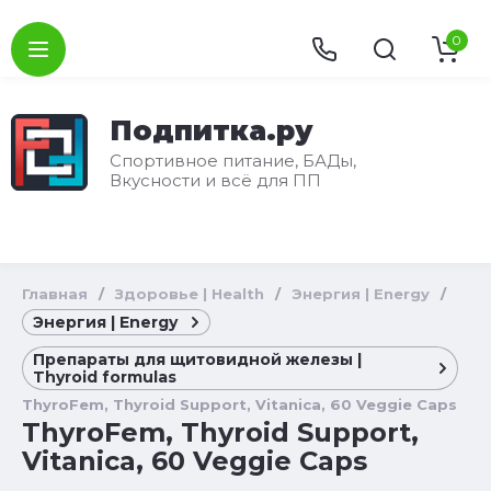
0
Подпитка.ру
Спортивное питание, БАДы,
Вкусности и всё для ПП
Главная
/
Здоровье | Health
/
Энергия | Energy
/
Энергия | Energy
Препараты для щитовидной железы |
Thyroid formulas
ThyroFem, Thyroid Support, Vitanica, 60 Veggie Caps
ThyroFem, Thyroid Support,
Vitanica, 60 Veggie Caps