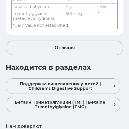
Total Carbohydrates
4 g
1.5%
Trimethylglycine
500 mg
*
(Betaine Anhydrous)
*Daily Value not established.
Отзывы
Находится в разделах
Поддержка пищеварения у детей |
Children's Digestive Support
Бетаин Триметилглицин (ТМГ) | Betaine
Trimethylglycine (TMG)
Нам доверяют