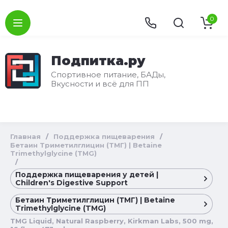
0
Подпитка.ру
Спортивное питание, БАДы,
Вкусности и всё для ПП
Главная
/
Поддержка пищеварения
/
Бетаин Триметилглицин (ТМГ) | Betaine
Trimethylglycine (TMG)
/
Поддержка пищеварения у детей |
Children's Digestive Support
Бетаин Триметилглицин (ТМГ) | Betaine
Trimethylglycine (TMG)
TMG Liquid, Natural Raspberry, Kirkman Labs, 500 mg,