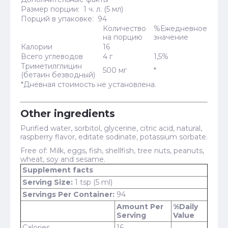
Размер порции: 1 ч. л. (5 мл)
Порций в упаковке: 94
Количество
%Ежедневное
на порцию
значение
Калории
16
Всего углеводов
4 г
1,5%
Триметилглицин
500 мг
*
(бетаин безводный)
*Дневная стоимость не установлена.
Other ingredients
Purified water, sorbitol, glycerine, citric acid, natural,
raspberry flavor, editate sodinate, potassium sorbate.
Free of: Milk, eggs, fish, shellfish, tree nuts, peanuts,
wheat, soy and sesame.
Supplement facts
Serving Size:
1 tsp (5 ml)
Servings Per Container:
94
Amount Per
%Daily
Serving
Value
Calories
16