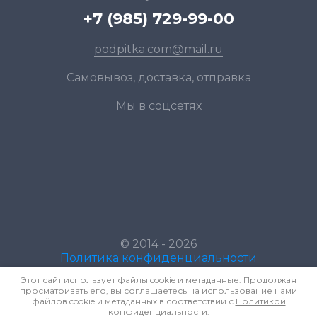
+7 (985) 729-99-00
podpitka.com@mail.ru
Самовывоз, доставка, отправка
Мы в соцсетях
© 2014 - 2026
Политика конфиденциальности
Этот сайт использует файлы cookie и метаданные. Продолжая
просматривать его, вы соглашаетесь на использование нами
файлов cookie и метаданных в соответствии с
Политикой
конфиденциальности
.