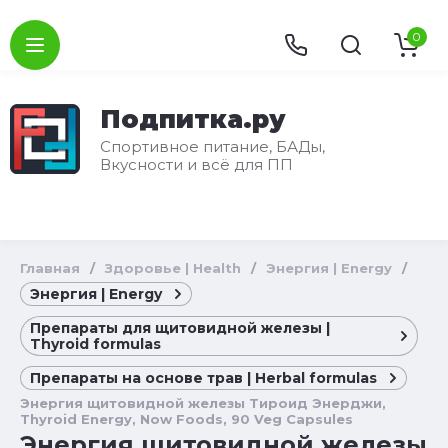
0
Подпитка.ру
Спортивное питание, БАДы,
Вкусности и всё для ПП
Главная
/
Здоровье | Health
/
Энергия | Energy
/
Энергия | Energy
Препараты для щитовидной железы |
Thyroid formulas
Препараты на основе трав | Herbal formulas
Энергия щитовидной железы Тироид Энерджи,
Thyroid Energy, Now Foods, 90 Veg Capsules
Энергия щитовидной железы