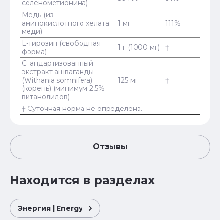
селенометионина)
Медь (из
аминокислотного хелата
1 мг
111%
меди)
L-тирозин (свободная
1 г (1000 мг)
†
форма)
Стандартизованный
экстракт ашваганды
(Withania somnifera)
125 мг
†
(корень) (минимум 2,5%
витанолидов)
† Суточная норма не определена.
Отзывы
Находится в разделах
Энергия | Energy