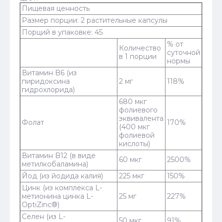
Пищевая ценность
Размер порции: 2 растительные капсулы
Порций в упаковке: 45
% от
Количество
суточной
в 1 порции
нормы
Витамин B6 (из
пиридоксина
2 мг
118%
гидрохлорида)
680 мкг
фолиевого
эквивалента
Фолат
170%
(400 мкг
фолиевой
кислоты)
Витамин B12 (в виде
60 мкг
2500%
метилкобаламина)
Йод (из йодида калия)
225 мкг
150%
Цинк (из комплекса L-
метионина цинка L-
25 мг
227%
OptiZinc®)
Селен (из L-
50 мкг
91%