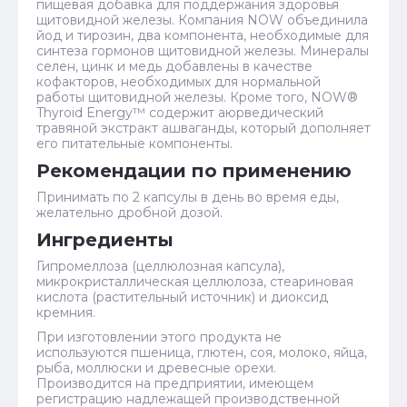
пищевая добавка для поддержания здоровья
щитовидной железы. Компания NOW объединила
йод и тирозин, два компонента, необходимые для
синтеза гормонов щитовидной железы. Минералы
селен, цинк и медь добавлены в качестве
кофакторов, необходимых для нормальной
работы щитовидной железы. Кроме того, NOW®
Thyroid Energy™ содержит аюрведический
травяной экстракт ашваганды, который дополняет
его питательные компоненты.
Рекомендации по применению
Принимать по 2 капсулы в день во время еды,
желательно дробной дозой.
Ингредиенты
Гипромеллоза (целлюлозная капсула),
микрокристаллическая целлюлоза, стеариновая
кислота (растительный источник) и диоксид
кремния.
При изготовлении этого продукта не
используются пшеница, глютен, соя, молоко, яйца,
рыба, моллюски и древесные орехи.
Производится на предприятии, имеющем
регистрацию надлежащей производственной