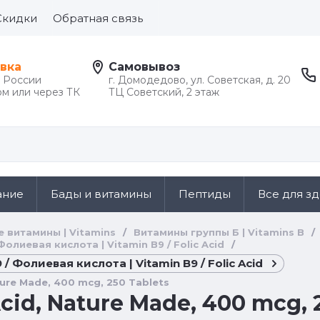
Скидки
Обратная связь
вка
Самовывоз
й России
г. Домодедово, ул. Советская, д. 20
м или через ТК
ТЦ Советский, 2 этаж
ание
Бады и витамины
Пептиды
Все для з
е витамины | Vitamins
/
Витамины группы Б | Vitamins B
/
Фолиевая кислота | Vitamin B9 / Folic Acid
/
/ Фолиевая кислота | Vitamin B9 / Folic Acid
ature Made, 400 mcg, 250 Tablets
Acid, Nature Made, 400 mcg, 