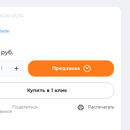
NDM-01274
Made
руб.
Предзаказ
Купить в 1 клик
Поделиться
Распечатать
анное