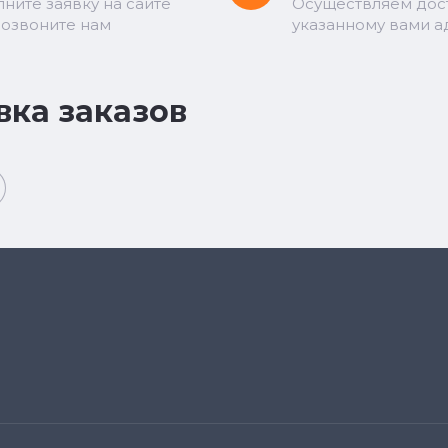
лните заявку на сайте
Осуществляем дос
позвоните нам
указанному вами а
вка заказов