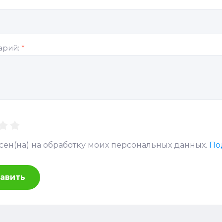
арий:
*
асен(на) на обработку моих персональных данных.
По
авить