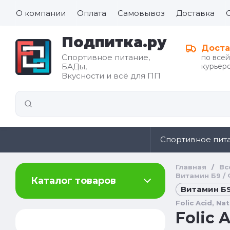
О компании
Оплата
Самовывоз
Доставка
Подпитка.ру
Доста
Спортивное питание,
по все
БАДы,
курьеро
Все для
Вкусности и всё для ПП
иды
здорового
питания
Спортивное пит
Главная
/
Вс
Витамин Б9 / 
Каталог товаров
Витамин Б9 
Folic Acid, N
Folic 