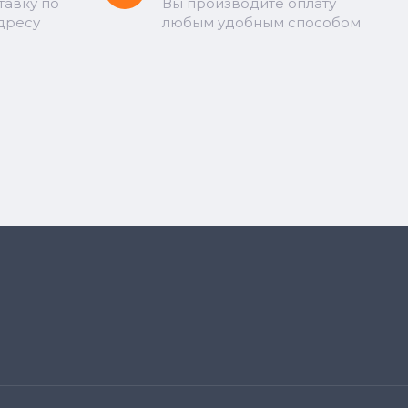
тавку по
Вы производите оплату
дресу
любым удобным способом