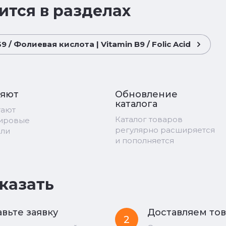
ится в разделах
 / Фолиевая кислота | Vitamin B9 / Folic Acid
ряют
Обновление
каталога
тают
Каталог товаров
мировые
регулярно расширяется
ели
и пополняется
аказать
вьте заявку
Доставляем то
2