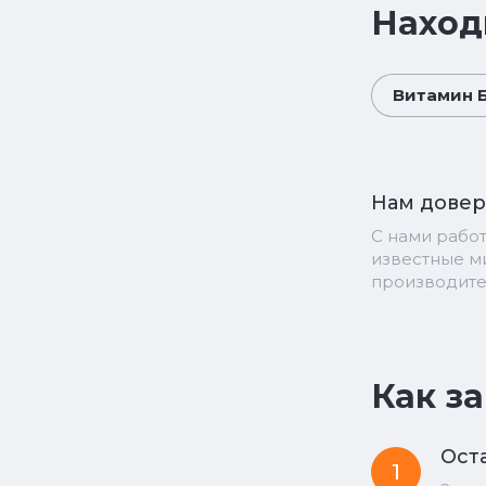
Наход
Витамин Б9
Нам дове
С нами рабо
известные 
производит
Как з
Оста
1