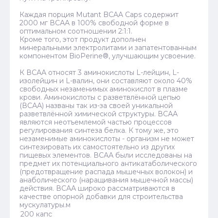
Каждая порция Mutant BCAA Caps содержит
2000 мг ВСАА в 100% свободной форме в
оптимальном соотношении 2:1:1.
Кроме того, этот продукт дополнен
минеральными электролитами и запатентованным
компонентом BioPerine®, улучшающим усвоение.
К ВСАА относят 3 аминокислоты L-лейцин, L-
изолейцин и L-валин, они составляют около 40%
свободных незаменимых аминокислот в плазме
крови. Аминокислоты с разветвлённой цепью
(ВСАА) названы так из-за своей уникальной
разветвлённой химической структуры. ВСАА
являются неотъемлемой частью процессов
регулирования синтеза белка. К тому же, это
незаменимые аминокислоты - организм не может
синтезировать их самостоятельно из других
пищевых элементов. ВСАА были исследованы на
предмет их потенциального антикатаболического
(предотвращение распада мышечных волокон) и
анаболического (наращивания мышечной массы)
действия. ВСАА широко рассматриваются в
качестве опорной добавки для строительства
мускулатуры.м
200 капс