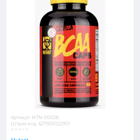
Артикул:
MTN-00028
Штрих-код:
627933022901
Mutant