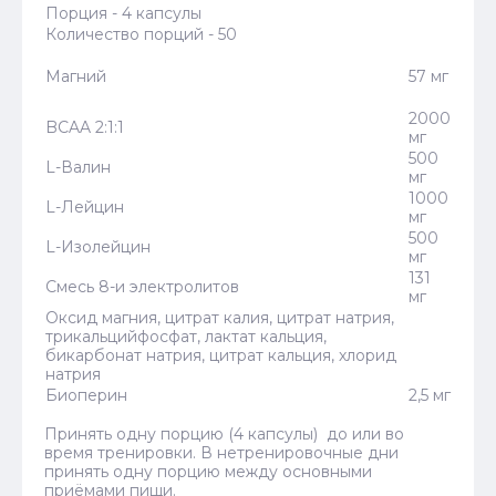
Порция - 4 капсулы
Количество порций - 50
Магний
57 мг
2000
BCAA 2:1:1
мг
500
L-Валин
мг
1000
L-Лейцин
мг
500
L-Изолейцин
мг
131
Смесь 8-и электролитов
мг
Оксид магния, цитрат калия, цитрат натрия,
трикальцийфосфат, лактат кальция,
бикарбонат натрия, цитрат кальция, хлорид
натрия
Биоперин
2,5 мг
Принять одну порцию (4 капсулы) до или во
время тренировки. В нетренировочные дни
принять одну порцию между основными
приёмами пищи.