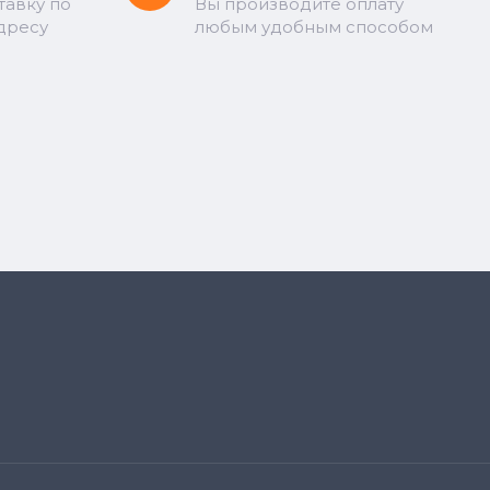
тавку по
Вы производите оплату
дресу
любым удобным способом