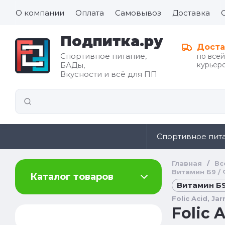
О компании
Оплата
Самовывоз
Доставка
Подпитка.ру
Доста
Спортивное питание,
по все
БАДы,
курьеро
Все для
Вкусности и всё для ПП
иды
здорового
питания
Спортивное пит
Главная
/
Вс
Витамин Б9 / 
Каталог товаров
Витамин Б9 
Folic Acid, J
Folic 