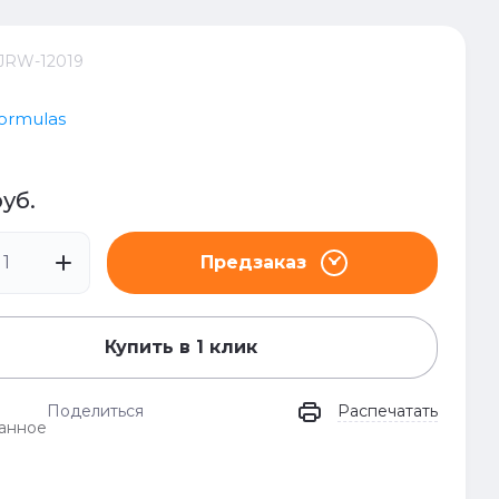
JRW-12019
ormulas
уб.
Предзаказ
Купить в 1 клик
Поделиться
Распечатать
анное