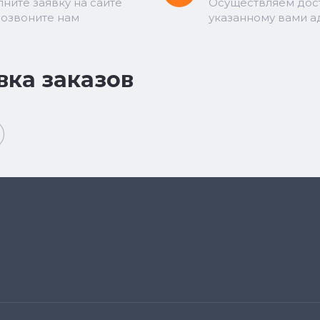
лните заявку на сайте
Осуществляем дос
позвоните нам
указанному вами а
вка заказов