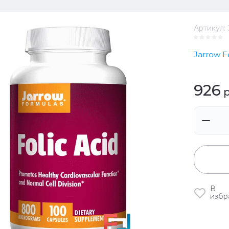
Артикул:
Jarrow F
926
р
В
избр