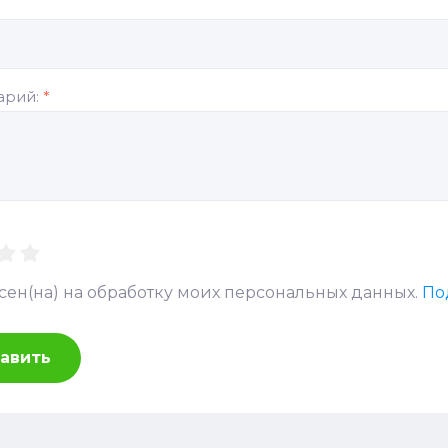
арий:
*
асен(на) на обработку моих персональных данных.
По
авить