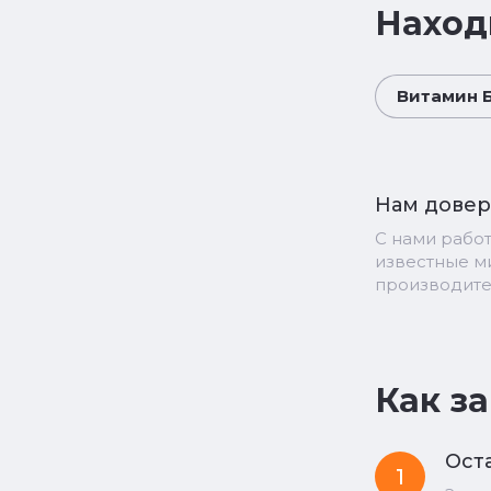
Наход
Витамин Б9
Нам дове
С нами рабо
известные 
производит
Как з
Оста
1