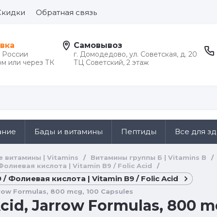
Скидки
Обратная связь
вка
Самовывоз
й России
г. Домодедово, ул. Советская, д. 20
м или через ТК
ТЦ Советский, 2 этаж
ание
Бады и витамины
Пептиды
Все для з
е витамины | Vitamins
/
Витамины группы Б | Vitamins B
/
Фолиевая кислота | Vitamin B9 / Folic Acid
/
/ Фолиевая кислота | Vitamin B9 / Folic Acid
arrow Formulas, 800 mcg, 100 Capsules
Acid, Jarrow Formulas, 800 m