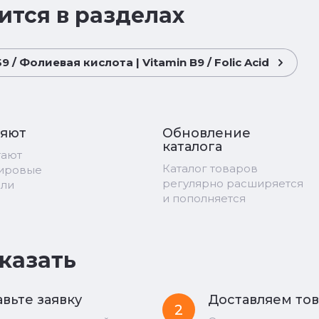
ится в разделах
 / Фолиевая кислота | Vitamin B9 / Folic Acid
ряют
Обновление
каталога
тают
Каталог товаров
мировые
регулярно расширяется
ели
и пополняется
аказать
вьте заявку
Доставляем то
2