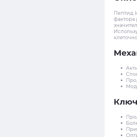
Пептид 
фактора 
значител
Использу
клеточно
Меха
Акт
Спо
Про
Мод
Ключ
Про
Бол
При
Опти