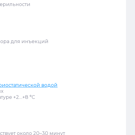
терильности
вора для инъекций
риостатической водой
ях
туре +2…+8 °C
йствует около 20–30 минут