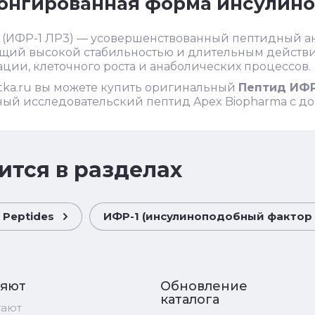
онгированная форма инсулино
3 (ИФР-1 ЛР3) — усовершенствованный пептидный а
щий высокой стабильностью и длительным действи
ции, клеточного роста и анаболических процессов.
tka.ru вы можете купить оригинальный
Пептид ИФР-
ый исследовательский пептид Apex Biopharma с до
ится в разделах
 Peptides
ИФР-1 (инсулиноподобный фактор рост
ряют
Обновление
каталога
тают