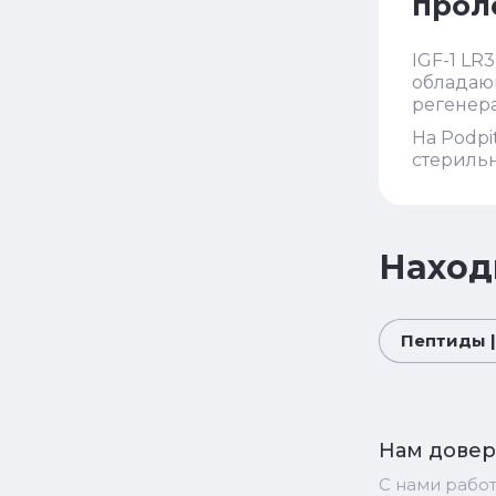
прол
IGF-1 LR
обладаю
регенера
На Podpi
стерильн
Наход
Пептиды |
Нам дове
С нами рабо