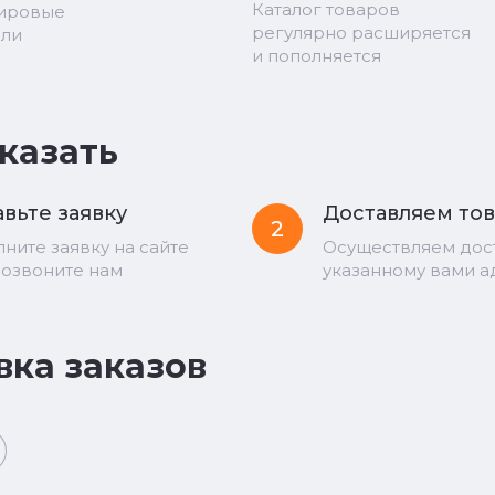
Каталог товаров
мировые
регулярно расширяется
ели
и пополняется
аказать
вьте заявку
Доставляем то
2
лните заявку на сайте
Осуществляем дос
позвоните нам
указанному вами а
вка заказов