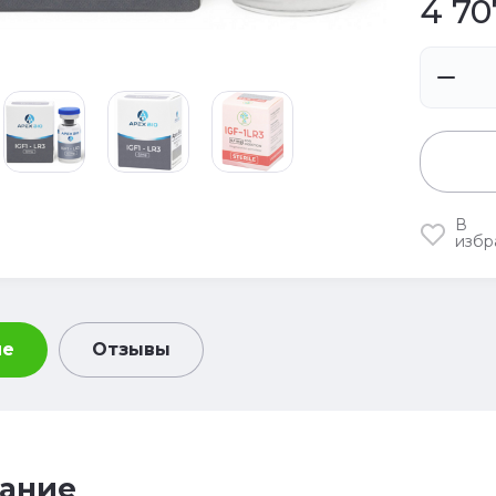
4 70
В
избр
ие
Отзывы
ание