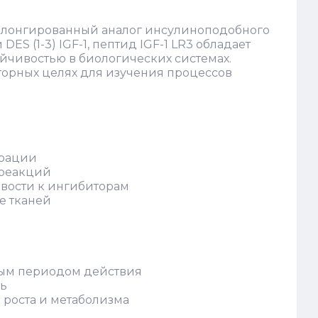
олонгированный аналог инсулиноподобного
DES (1-3) IGF-1, пептид IGF-1 LR3 обладает
йчивостью в биологических системах.
торных целях для изучения процессов
ерации
 реакций
ивости к ингибиторам
е тканей
ным периодом действия
ть
 роста и метаболизма