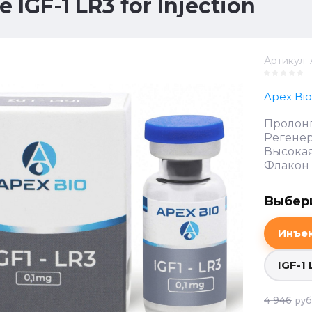
e IGF-1 LR3 for Injection
Артикул:
Apex Bi
Пролон
Регенер
Высокая
Флакон 0
Выбери
Инъек
IGF-1 
4 946
руб