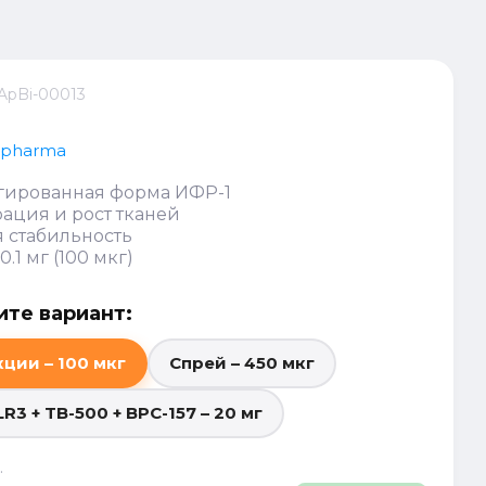
ApBi-00013
opharma
гированная форма ИФР-1
ация и рост тканей
 стабильность
.1 мг (100 мкг)
те вариант:
ции – 100 мкг
Спрей – 450 мкг
LR3 + TB-500 + BPC-157 – 20 мг
.