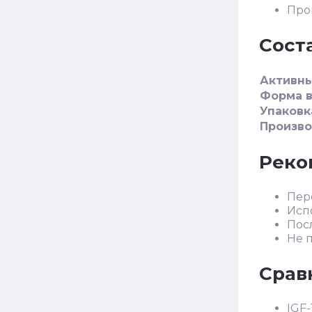
Про
Сост
Активн
Форма 
Упаковк
Произв
Реко
Пер
Исп
Пос
Не 
Сравн
IGF-