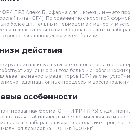
ИФР-1 ЛР3 Апекс Биофарма для инъекций — это пр
роста 1 типа (IGF-1). По сравнению с короткой формой 
ьно более длительным периодом активности и усто
ется исключительно в исследовательских и лабора
го роста, восстановления и метаболизма.
низм действия
ивирует сигнальные пути клеточного роста и реген
собствует изучению синтеза белка и анаболических
длевает активность рецепторов IGF-1 за счёт устойч
елирует адаптационные процессы и восстановлени
евые особенности
лонгированная форма IGF-1 (ИФР-1 ЛР3) с удлинён
ее высокая стабильность и биологическая активнос
меняется в лабораторных исследованиях процессов
мальная дозировка — 0.1 мг (100 мкг)