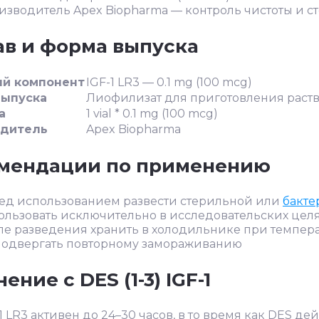
изводитель Apex Biopharma — контроль чистоты и с
ав и форма выпуска
ый компонент
IGF-1 LR3 — 0.1 mg (100 mcg)
выпуска
Лиофилизат для приготовления раст
а
1 vial * 0.1 mg (100 mcg)
одитель
Apex Biopharma
мендации по применению
ед использованием развести стерильной или
бакте
ользовать исключительно в исследовательских цел
ле разведения хранить в холодильнике при темпера
подвергать повторному замораживанию
ение с DES (1-3) IGF-1
1 LR3 активен до 24–30 часов, в то время как DES де