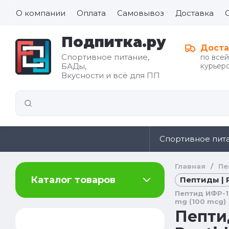
О компании
Оплата
Самовывоз
Доставка
Подпитка.ру
Доста
Спортивное питание,
по все
БАДы,
курьеро
Все для
Вкусности и всё для ПП
иды
здорового
питания
Спортивное пит
Главная
/
Пе
Каталог товаров
Пептиды | 
Пептид ИФР-1 Л
mg (100 mcg)
Пептид