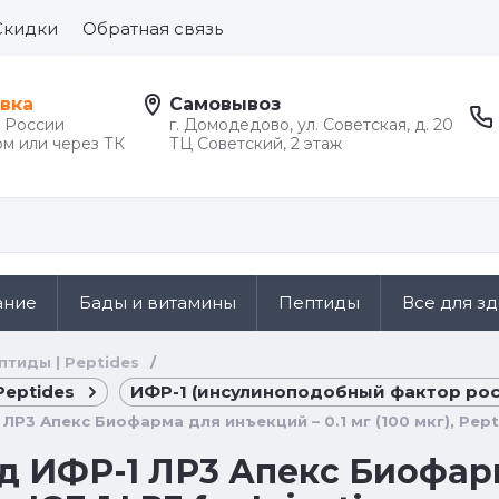
Скидки
Обратная связь
вка
Самовывоз
й России
г. Домодедово, ул. Советская, д. 20
м или через ТК
ТЦ Советский, 2 этаж
ание
Бады и витамины
Пептиды
Все для з
птиды | Peptides
/
Peptides
ИФР-1 (инсулиноподобный фактор роста) 
Р3 Апекс Биофарма для инъекций – 0.1 мг (100 мкг), Peptide 
 ИФР-1 ЛР3 Апекс Биофарма 