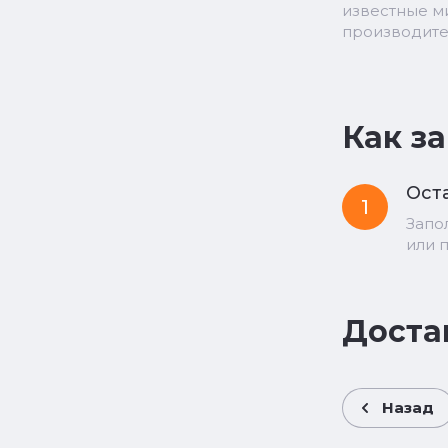
известные 
производит
Как з
Оста
1
Запо
или 
Доста
Назад