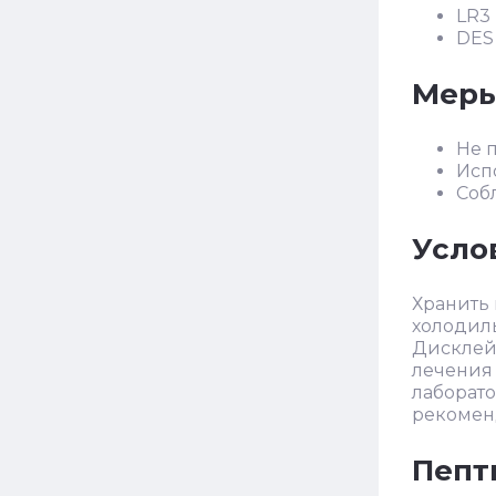
LR3
DES
Меры
Не 
Исп
Соб
Усло
Хранить 
холодиль
Дисклейм
лечения
лаборат
рекомен
Пепти