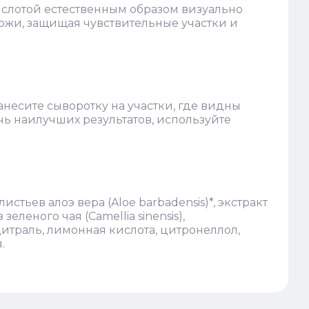
слотой естественным образом визуально
ожи, защищая чувствительные участки и
несите сыворотку на участки, где видны
ь наилучших результатов, используйте
истьев алоэ вера (Aloe barbadensis)*, экстракт
зеленого чая (Camellia sinensis),
цитраль, лимонная кислота, цитронеллол,
.