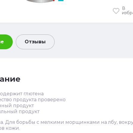
В
избр
ие
Отзывы
ание
содержит глютена
ество продукта проверено
чный продукт
яльный продукт
. Для борьбы с мелкими морщинками на лбу, вокруг
ов кожи.