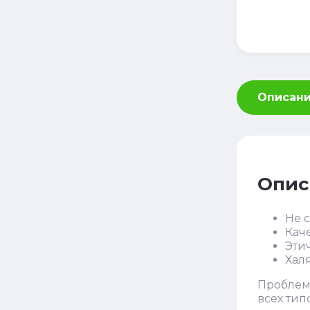
Описан
Опис
Не 
Кач
Эти
Хал
Проблема
всех тип