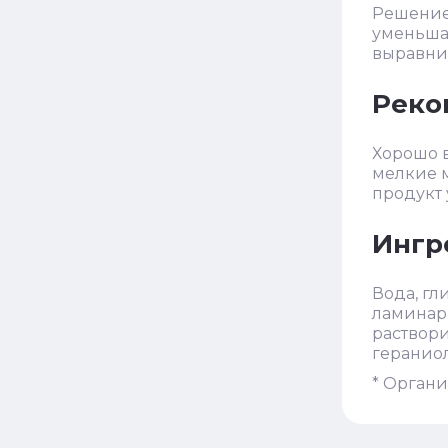
Решение
уменьша
выравнив
Реко
Хорошо в
мелкие м
продукт 
Ингр
Вода, гл
ламинарии
раствори
гераниол
* Орган