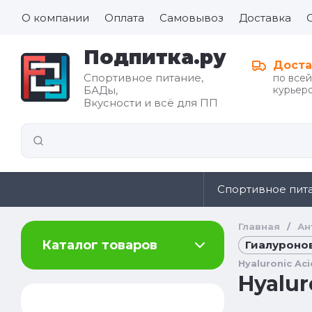
О компании
Оплата
Самовывоз
Доставка
Подпитка.ру
Доста
Спортивное питание,
по все
БАДы,
курьеро
Все для
Вкусности и всё для ПП
иды
здорового
питания
Спортивное пит
Главная
/
Ан
Каталог товаров
Гиалуронов
Hyaluronic Ac
Hyalur