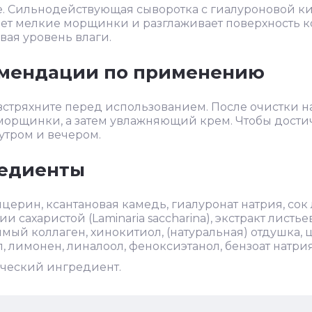
. Сильнодействующая сыворотка с гиалуроновой ки
ет мелкие морщинки и разглаживает поверхность к
ая уровень влаги.
мендации по применению
стряхните перед использованием. После очистки на
орщинки, а затем увлажняющий крем. Чтобы достич
утром и вечером.
едиенты
ицерин, ксантановая камедь, гиалуронат натрия, сок л
 сахаристой (Laminaria saccharina), экстракт листьев 
мый коллаген, хинокитиол, (натуральная) отдушка, 
, лимонен, линалоол, феноксиэтанол, бензоат натрия
ический ингредиент.