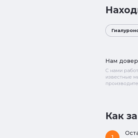
Наход
Гиалуроно
Нам дове
С нами рабо
известные 
производит
Как з
Оста
1