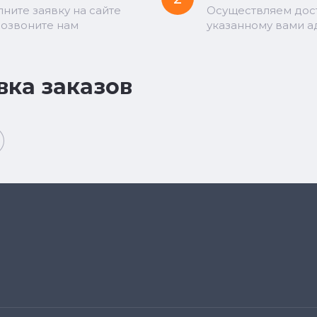
лните заявку на сайте
Осуществляем дос
позвоните нам
указанному вами а
вка заказов