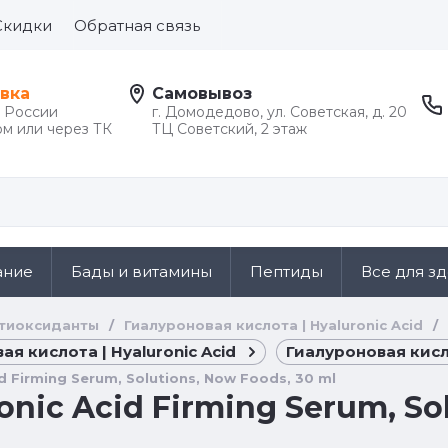
Скидки
Обратная связь
вка
Самовывоз
й России
г. Домодедово, ул. Советская, д. 20
м или через ТК
ТЦ Советский, 2 этаж
ание
Бады и витамины
Пептиды
Все для з
тиоксиданты
/
Гиалуроновая кислота | Hyaluronic Acid
/
ая кислота | Hyaluronic Acid
Гиалуроновая кисло
id Firming Serum, Solutions, Now Foods, 30 ml
onic Acid Firming Serum, So