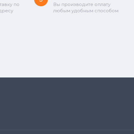
тавку по
Вы производите оплату
дресу
любым удобным способом