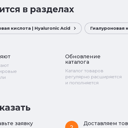
ится в разделах
вая кислота | Hyaluronic Acid
Гиалуроновая ки
ряют
Обновление
каталога
тают
Каталог товаров
мировые
регулярно расширяется
ели
и пополняется
аказать
вьте заявку
Доставляем то
2