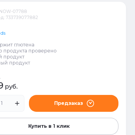
NOW-07788
д:
733739077882
ds
ржит глютена
о продукта проверено
й продукт
ный продукт
.
9
руб.
Предзаказ
Купить в 1 клик