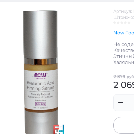
Артикул:
Штрих-ко
Now Foo
Не соде
Качеств
Этичны
Халяль
2 879
руб
2 06