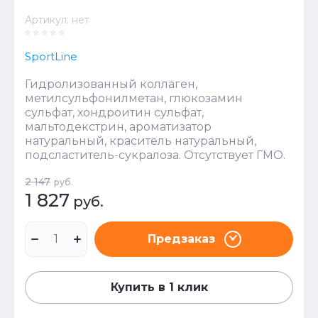
Артикул:
нет
SportLine
Гидролизованный коллаген,
метилсульфонилметан, глюкозамин
сульфат, хондроитин сульфат,
мальтодекстрин, ароматизатор
натуральный, краситель натуральный,
подсластитель-сукралоза. Отсутствует ГМО.
2 147
руб.
1 827
руб.
Предзаказ
Купить в 1 клик