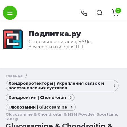
0
Подпитка.ру
Спортивное питание, БАДы,
Вкусности и всё для ПП
Главная
/
Хондропротекторы | Укрепления связок и
восстановления суставов
Хондроитин | Chondroitin
Глюкозамин | Glucosamine
Glucosamine & Chondroitin & MSM Powder, SportLine,
300 g
Glucosamine & Chondroitin &