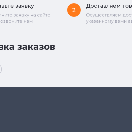
вьте заявку
Доставляем то
2
лните заявку на сайте
Осуществляем дос
позвоните нам
указанному вами а
вка заказов