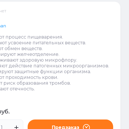
нет
man
ют процесс пищеварения.
ют усвоение питательных веществ.
т обмен веществ.
ируют желчеотделение.
живают здоровую микрофлору.
ют действие патогенных микроорганизмов.
ируют защитные функции организма.
т проходимость крови.
 риск образования тромбов.
ют отечность.
руб.
Предзаказ