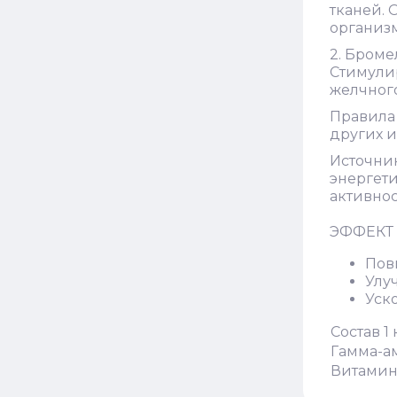
тканей. 
организм
2. Броме
Стимули
желчного
Правила 
других и
Источни
энергет
активнос
ЭФФЕКТ 
Пов
Улу
Уск
Состав 1
Гамма-а
Витамин