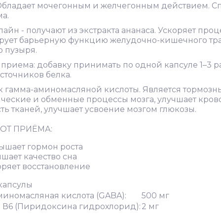
Обладает мочегонным и желчегонным действием. Сп
а.
лайн - получают из экстракта ананаса. Ускоряет пр
рует барьерную функцию желудочно-кишечного тра
 пузыря.
приема: добавку принимать по одной капсуле 1–3 р
сточников белка.
к гамма-аминомасляной кислоты. Является тормозн
ические и обменные процессы мозга, улучшает кро
ть тканей, улучшает усвоение мозгом глюкозы.
ОТ ПРИЁМА:
ышает гормон роста
чшает качество сна
оряет восстановление
 капсулы
миномасляная кислота (GABA):
500 мг
 В6 (Пиридоксина гидрохлорид):
2 мг