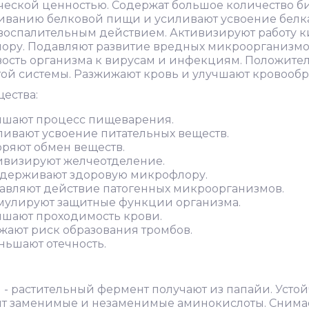
еской ценностью. Содержат большое количество би
иванию белковой пищи и усиливают усвоение белк
воспалительным действием. Активизируют работу 
ору. Подавляют развитие вредных микроорганизмо
ость организма к вирусам и инфекциям. Положител
ой системы. Разжижают кровь и улучшают кровообр
ества:
чшают процесс пищеварения.
ливают усвоение питательных веществ.
оряют обмен веществ.
ивизируют желчеотделение.
держивают здоровую микрофлору.
авляют действие патогенных микроорганизмов.
мулируют защитные функции организма.
чшают проходимость крови.
жают риск образования тромбов.
ньшают отечность.
н - растительный фермент получают из папайи. Усто
т заменимые и незаменимые аминокислоты. Снимае