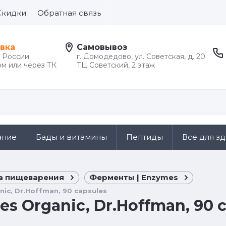
Скидки
Обратная связь
вка
Самовывоз
й России
г. Домодедово, ул. Советская, д. 20
м или через ТК
ТЦ Советский, 2 этаж
ание
Бады и витамины
Пептиды
Все для з
 пищеварения
Ферменты | Enzymes
ic, Dr.Hoffman, 90 capsules
s Organic, Dr.Hoffman, 90 