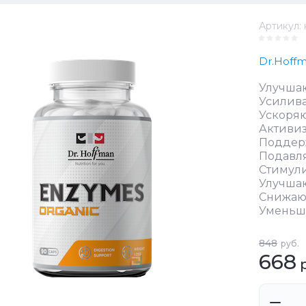
Артикул:
Dr.Hoff
Улучша
Усилива
Ускоряю
Активиз
Поддер
Подавля
Стимул
Улучшаю
Снижают
Уменьша
848
руб.
668