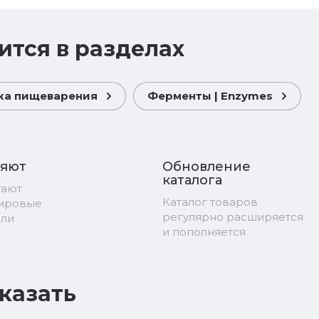
ится в разделах
а пищеварения
Ферменты | Enzymes
ряют
Обновление
каталога
тают
Каталог товаров
мировые
регулярно расширяется
ели
и пополняется
аказать