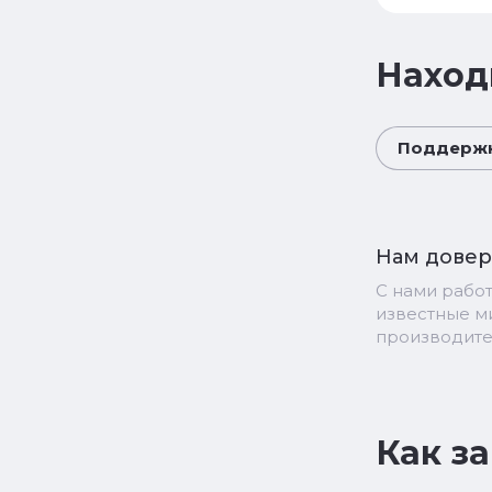
Наход
Поддержк
Нам дове
С нами рабо
известные 
производит
Как з