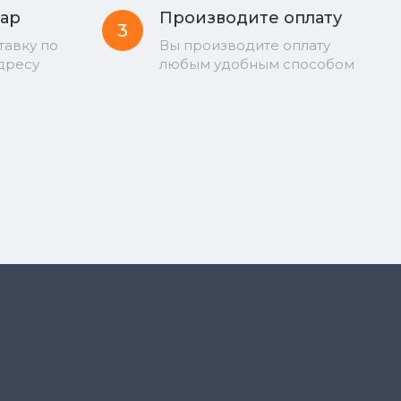
вар
Производите оплату
3
тавку по
Вы производите оплату
дресу
любым удобным способом