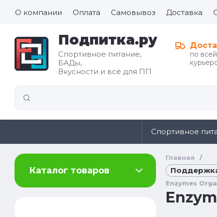
О компании
Оплата
Самовывоз
Доставка
Подпитка.ру
Доста
Спортивное питание,
по все
БАДы,
курьеро
Все для
Вкусности и всё для ПП
иды
здорового
питания
Спортивное пит
Главная
/
Каталог товаров
Поддержка
Enzymes Organ
Enzyme