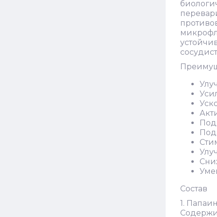
биологич
перевар
противо
микрофл
устойчив
сосудист
Преимущ
Улу
Уси
Уск
Акт
Под
Под
Сти
Улу
Сни
Уме
Состав
1. Папаи
Содержи