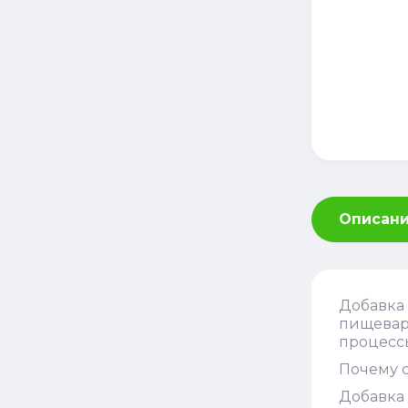
Описан
Добавка 
пищевари
процессы
Почему с
Добавка