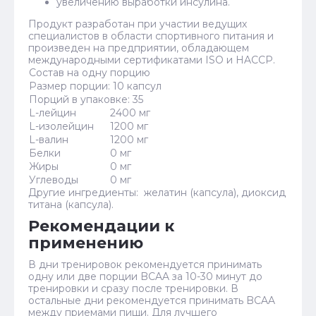
увеличению выработки инсулина.
Продукт разработан при участии ведущих
специалистов в области спортивного питания и
произведен на предприятии, обладающем
международными сертификатами ISO и HACCP.
Состав на одну порцию
Размер порции: 10 капсул
Порций в упаковке: 35
L-лейцин
2400 мг
L-изолейцин
1200 мг
L-валин
1200 мг
Белки
0 мг
Жиры
0 мг
Углеводы
0 мг
Другие ингредиенты: желатин (капсула), диоксид
титана (капсула).
Рекомендации к
применению
В дни тренировок рекомендуется принимать
одну или две порции BCAA за 10-30 минут до
тренировки и сразу после тренировки. В
остальные дни рекомендуется принимать BCAA
между приемами пищи. Для лучшего