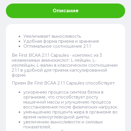
Описание
Увеличивает выносливость
Удобная форма приема и хранения
Оптимальное соотношение 2:1:1
Be First BCAA 2:1:1 Capsules - комплекс из 3
незаменимых аминокислот: L-лейцин, L-
изолейцин, L-валин в классическом соотношении
2:1:1 в удобной для приема капсулированной
форме.
Прием Be First BCAA 2:1:1 Capsules способствует:
ускорению процесса синтеза белка в
организме, что способствует росту
мышечной массы и улучшению процесса
восстановления после физических нагрузок;
уменьшению процента жира в организме во
время низкоуглеводной диеты;
увеличению выносливости и силовых
показателей;