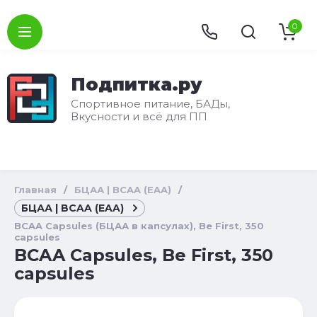
0
Подпитка.ру
Спортивное питание, БАДы,
Вкусности и всё для ПП
Главная
/
БЦАА | BCAA (EAA)
/
БЦАА | BCAA (EAA)
BCAA Capsules (БЦАА в капсулах), Be First, 350
capsules
BCAA Capsules, Be First, 350
capsules