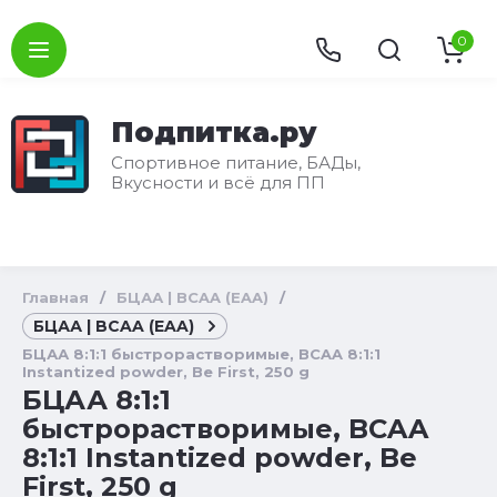
0
Подпитка.ру
Спортивное питание, БАДы,
Вкусности и всё для ПП
Главная
/
БЦАА | BCAA (EAA)
/
БЦАА | BCAA (EAA)
БЦАА 8:1:1 быстрорастворимые, BCAA 8:1:1
Instantized powder, Be First, 250 g
БЦАА 8:1:1
быстрорастворимые, BCAA
8:1:1 Instantized powder, Be
First, 250 g