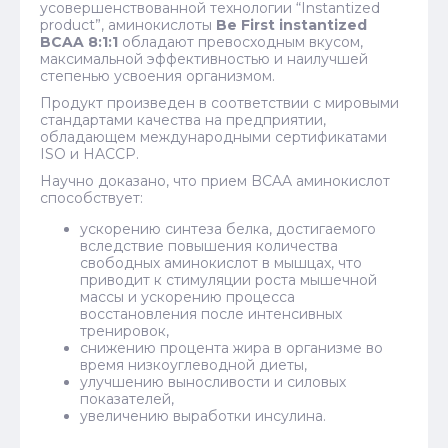
усовершенствованной технологии “Instantized
product”, аминокислоты
Be First instantized
BCAA 8:1:1
обладают превосходным вкусом,
максимальной эффективностью и наилучшей
степенью усвоения организмом.
Продукт произведен в соответствии с мировыми
стандартами качества на предприятии,
обладающем международными сертификатами
ISO и HACCP.
Научно доказано, что прием BCAA аминокислот
способствует:
ускорению синтеза белка, достигаемого
вследствие повышения количества
свободных аминокислот в мышцах, что
приводит к стимуляции роста мышечной
массы и ускорению процесса
восстановления после интенсивных
тренировок,
снижению процента жира в организме во
время низкоуглеводной диеты,
улучшению выносливости и силовых
показателей,
увеличению выработки инсулина.