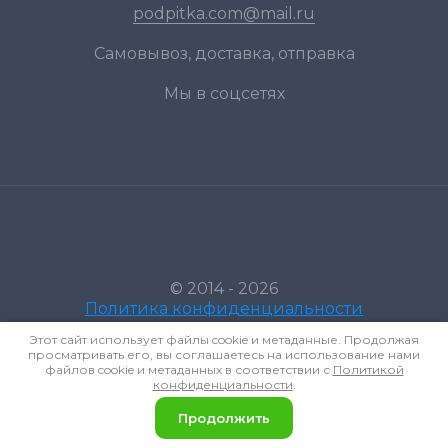
podpitka.com@mail.ru
Самовывоз, доставка, отправка
Мы в соцсетях
© 2014 - 2026
Политика конфиденциальности
Этот сайт использует файлы cookie и метаданные. Продолжая
просматривать его, вы соглашаетесь на использование нами
файлов cookie и метаданных в соответствии с
Политикой
конфиденциальности
.
Продолжить