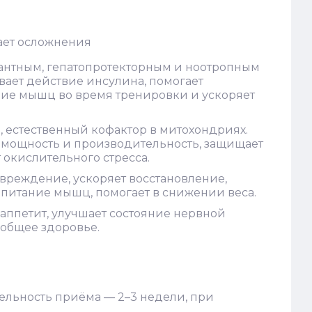
ает осложнения
идантным, гепатопротекторным и ноотропным
ает действие инсулина, помогает
ние мышц во время тренировки и ускоряет
а, естественный кофактор в митохондриях.
ю мощность и производительность, защищает
т окислительного стресса.
реждение, ускоряет восстановление,
 питание мышц, помогает в снижении веса.
аппетит, улучшает состояние нервной
 общее здоровье.
тельность приёма — 2–3 недели, при