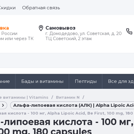
Скидки
Обратная связь
вка
Самовывоз
й России
г. Домодедово, ул. Советская, д. 20
м или через ТК
ТЦ Советский, 2 этаж
ание
Бады и витамины
Пептиды
Все для з
е витамины | Vitamins
/
Витамин N
/
Альфа-липоевая кислота (АЛК) | Alpha Lipoic Aci
 кислота - 100 мг, Alpha Lipoic Acid, Be First, 100 mg, 180
липоевая кислота - 100 мг, 
 100 mg, 180 capsules