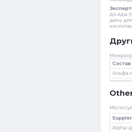
Эксперт
до еды (
день для
кислотам
Друг
Микрокри
Состав
Альфа-
Other
Microcryst
Supple
Alpha Li