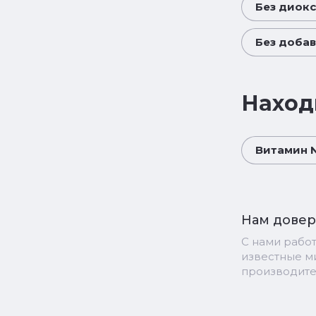
Без диок
Без добав
Наход
Витамин 
Нам дове
С нами рабо
известные 
производит