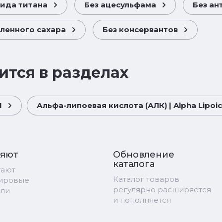
сида титана
Без ацесульфама
Без ан
ленного сахара
Без консервантов
ится в разделах
N
Альфа-липоевая кислота (АЛК) | Alpha Lipoic 
ряют
Обновление
каталога
тают
Каталог товаров
мировые
регулярно расширяется
ели
и пополняется