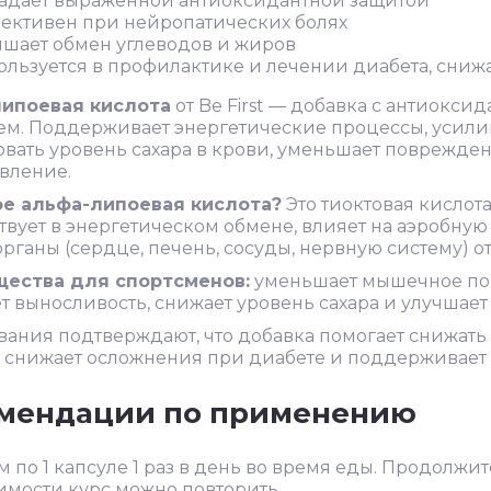
адает выраженной антиоксидантной защитой
ективен при нейропатических болях
чшает обмен углеводов и жиров
ользуется в профилактике и лечении диабета, сниж
ипоевая кислота
от Be First — добавка с антиокс
м. Поддерживает энергетические процессы, усилив
вать уровень сахара в крови, уменьшает поврежде
вление.
ое альфа-липоевая кислота?
Это тиоктовая кислот
твует в энергетическом обмене, влияет на аэробну
органы (сердце, печень, сосуды, нервную систему) о
ества для спортсменов:
уменьшает мышечное пов
 выносливость, снижает уровень сахара и улучшает
ания подтверждают, что добавка помогает снижать 
, снижает осложнения при диабете и поддерживает
мендации по применению
 по 1 капсуле 1 раз в день во время еды. Продолжи
имости курс можно повторить.