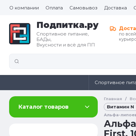
О компании
Оплата
Самовывоз
Доставка
Подпитка.ру
Доста
Спортивное питание,
по все
БАДы,
курьеро
Все для
Вкусности и всё для ПП
иды
здорового
питания
Спортивное пит
Главная
/
Вс
Каталог товаров
Витамин N
Альфа-липоевая
Альфа-
First,