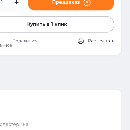
Предзаказ
Купить в 1 клик
Поделиться
Распечатать
анное
холестерина