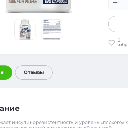
В
избр
ие
Отзывы
ание
жает инсулинорезистентность и уровень «плохого» 