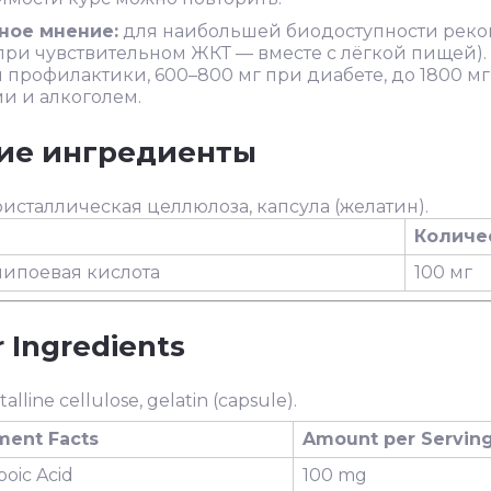
ное мнение:
для наибольшей биодоступности реком
при чувствительном ЖКТ — вместе с лёгкой пищей). 
 профилактики, 600–800 мг при диабете, до 1800 м
и и алкоголем.
ие ингредиенты
сталлическая целлюлоза, капсула (желатин).
Количес
липоевая кислота
100 мг
 Ingredients
alline cellulose, gelatin (capsule).
ment Facts
Amount per Serving 
poic Acid
100 mg