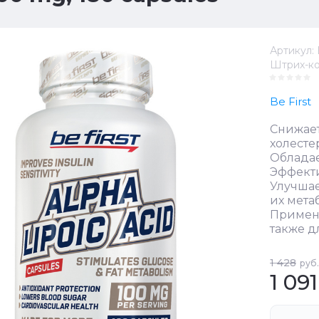
Артикул:
Штрих-ко
Be First
Снижает
холесте
Облада
Эффекти
Улучшае
их мета
Применя
также 
1 428
руб.
1 091