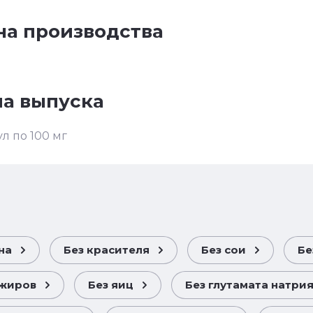
на производства
а выпуска
ул по 100 мг
на
Без красителя
Без сои
Бе
сжиров
Без яиц
Без глутамата натри