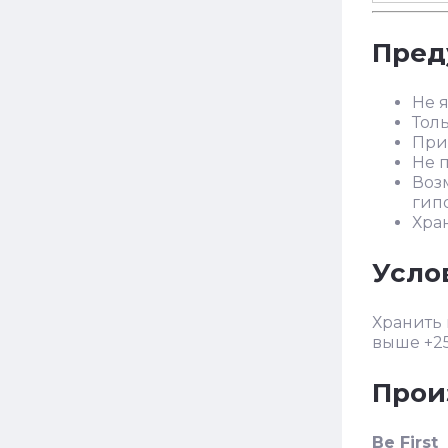
Пред
Не 
Толь
При
Не 
Воз
гип
Хра
Усло
Хранить 
выше +25
Прои
Be First