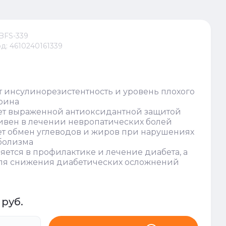
BFS-339
д:
4610240161339
 инсулинорезистентность и уровень плохого
рина
ет выраженной антиоксидантной защитой
вен в лечении невропатических болей
т обмен углеводов и жиров при нарушениях
болизма
ется в профилактике и лечение диабета, а
для снижения диабетических осложнений
руб.