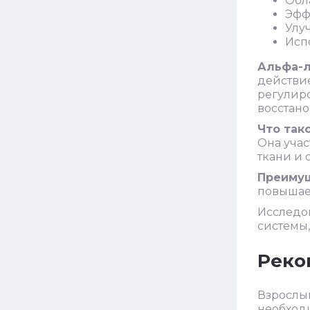
Обл
Эфф
Улу
Исп
Альфа-л
действие
регулиро
восстано
Что так
Она учас
ткани и 
Преимущ
повышает
Исследов
системы
Реко
Взрослым
необход