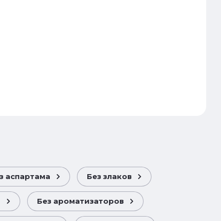
з аспартама
Без злаков
я
Без ароматизаторов