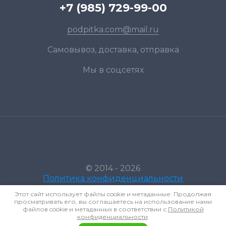
+7 (985) 729-99-00
podpitka.com@mail.ru
Самовывоз, доставка, отправка
Мы в соцсетях
© 2014 - 2026
Политика конфиденциальности
Этот сайт использует файлы cookie и метаданные. Продолжая
просматривать его, вы соглашаетесь на использование нами
файлов cookie и метаданных в соответствии с
Политикой
конфиденциальности
.