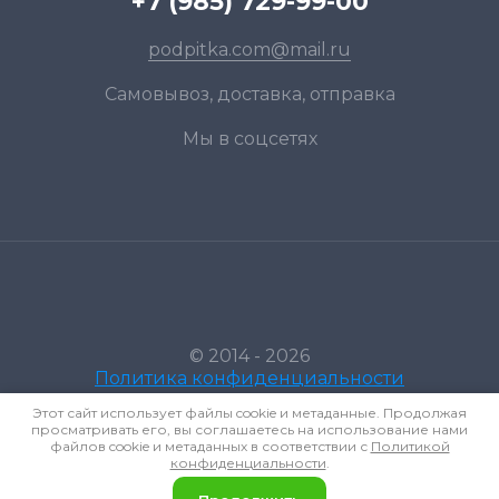
+7 (985) 729-99-00
podpitka.com@mail.ru
Самовывоз, доставка, отправка
Мы в соцсетях
© 2014 - 2026
Политика конфиденциальности
Этот сайт использует файлы cookie и метаданные. Продолжая
просматривать его, вы соглашаетесь на использование нами
файлов cookie и метаданных в соответствии с
Политикой
конфиденциальности
.