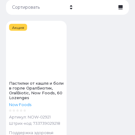
Сортировать
Цена - убывание
Акция
Цена - возрастание
Название - Я-А
Название - А-Я
Пастилки от кашля и боли
в горле ОралБиотик,
OralBiotic, Now Foods, 60
Lozenges
Now Foods
Артикул:
NOW-02921
Штрих-код:
733739029218
Поддержка здоровья