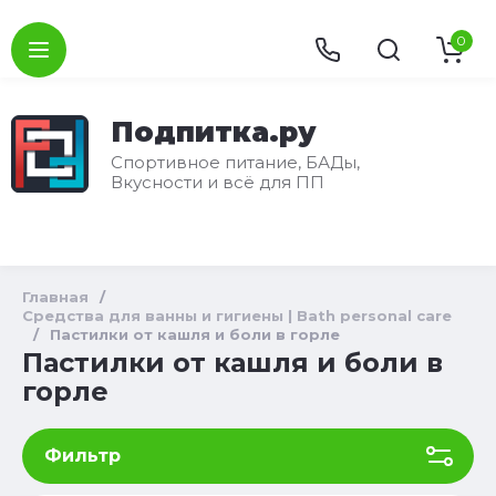
0
Подпитка.ру
Спортивное питание, БАДы,
Вкусности и всё для ПП
Главная
/
Средства для ванны и гигиены | Bath personal care
/
Пастилки от кашля и боли в горле
Пастилки от кашля и боли в
горле
Фильтр