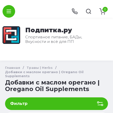
0
Подпитка.ру
Спортивное питание, БАДы,
Вкусности и всё для ПП
Главная
/
Травы | Herbs
/
Добавки с маслом орегано | Oregano Oil
Supplements
Добавки с маслом орегано |
Oregano Oil Supplements
Фильтр