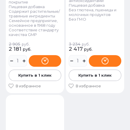
антиоксидантами
покрытие
Пищевая добавка
Пищевая добавка
Без глютена, пшеницы и
Содержит растительные/
молочных продуктов
травяные ингредиенты
Без ГМО
Семейное предприятие,
основанное в 1968 году
Соответствие стандарту
качества GMP
2 905
3 234
руб.
руб.
2 181
2 417
руб.
руб.
Купить в 1 клик
Купить в 1 клик
В избранное
В избранное