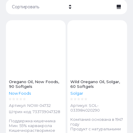
Сортировать
Цена - убывание
Цена - возрастание
Название - Я-А
Название - А-Я
Oregano Oil, Now Foods,
Wild Oregano Oil, Solgar,
90 Softgels
60 Softgels
Now Foods
Solgar
Артикул:
NOW-04732
Артикул:
SOL-
033984020290
Штрих-код:
733739047328
Компания основана в 1947
Поддержка кишечника
году
Мин. 55% карвакрола
Продукт с натуральными
Кишечнорастворимое