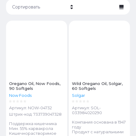
Сортировать
Цена - убывание
Цена - возрастание
Название - Я-А
Название - А-Я
Oregano Oil, Now Foods,
Wild Oregano Oil, Solgar,
90 Softgels
60 Softgels
Now Foods
Solgar
Артикул:
NOW-04732
Артикул:
SOL-
033984020290
Штрих-код:
733739047328
Компания основана в 1947
Поддержка кишечника
году
Мин. 55% карвакрола
Продукт с натуральными
Кишечнорастворимое