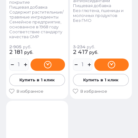
антиоксидантами
покрытие
Пищевая добавка
Пищевая добавка
Без глютена, пшеницы и
Содержит растительные/
молочных продуктов
травяные ингредиенты
Без ГМО
Семейное предприятие,
основанное в 1968 году
Соответствие стандарту
качества GMP
2 905
3 234
руб.
руб.
2 181
2 417
руб.
руб.
Купить в 1 клик
Купить в 1 клик
В избранное
В избранное