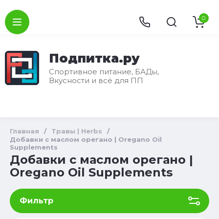
0
Подпитка.ру
Спортивное питание, БАДы,
Вкусности и всё для ПП
Главная
/
Травы | Herbs
/
Добавки с маслом орегано | Oregano Oil
Supplements
Добавки с маслом орегано |
Oregano Oil Supplements
Фильтр