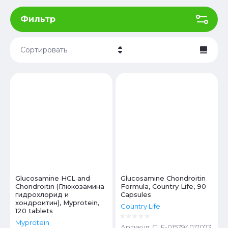
Фильтр
Сортировать
Цена - убывание
Цена - возрастание
Название - Я-А
Название - А-Я
Glucosamine HCL and
Glucosamine Chondroitin
Chondroitin (Глюкозамина
Formula, Country Life, 90
гидрохлорид и
Capsules
хондроитин), Myprotein,
Country Life
120 tablets
Myprotein
Артикул:
CLF-015794017073