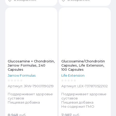
Glucosamine + Chondroitin,
Glucosamine/Chondroitin
Jarrow Formulas, 240
Capsules, Life Extension,
Capsules
100 Capsules
Jarrow Formulas
Life Extension
Артикул:
JRW-790011190219
Артикул:
LEX-737870522102
Поддерживает здоровье
Поддерживает здоровье
суставов
суставов
Пищевая добавка
Пищевая добавка
Не содержит ГМО
8 948
7 987
руб.
руб.