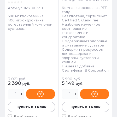
Компания основана в 1971
Артикул:
1MY-00538
году
500 мг глюкозамина;
Без глютена, сертификат
400 мг хондроитина;
Certified Gluten-Free
естественный компонент
Наиболее изученное
суставов.
соотношение
глюкозамина и
хондроитина
Поддерживает здоровье
и смазывание суставов
Содержит прекурсоры
для поддержания
здоровья суставов и
хрящей
Пищевая добавка
Сертификат B Corporation
3 021
5 990
руб.
руб.
2 390
5 149
руб.
руб.
Купить в 1 клик
Купить в 1 клик
В избранное
В избранное