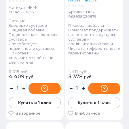
Natural Factors
Артикул:
MRM-
609492211033
Артикул:
NFS-
068958026879
Питание
Здоровье суставов
Пищевая добавка
Пищевая добавка
Помогает поддерживать
Поддерживает здоровье
целостность структуры
суставов
суставов и
Способствует
соединительной ткани
подвижности суставов
Чистота и эффективность
Помогает
гарантированы
соединительной ткани
Без глютена
6 015
4 411
руб.
руб.
4 409
3 378
руб.
руб.
Купить в 1 клик
Купить в 1 клик
В избранное
В избранное