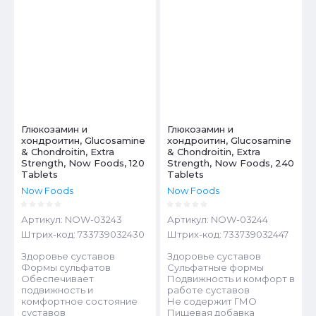
Глюкозамин и
Глюкозамин и
хондроитин, Glucosamine
хондроитин, Glucosamine
& Chondroitin, Extra
& Chondroitin, Extra
Strength, Now Foods, 120
Strength, Now Foods, 240
Tablets
Tablets
Now Foods
Now Foods
Артикул:
NOW-03243
Артикул:
NOW-03244
Штрих-код:
733739032430
Штрих-код:
733739032447
Здоровье суставов
Здоровье суставов
Формы сульфатов
Сульфатные формы
Обеспечивает
Подвижность и комфорт в
подвижность и
работе суставов
комфортное состояние
Не содержит ГМО
суставов
Пищевая добавка