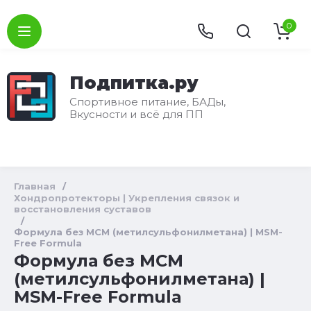
0
Подпитка.ру
Спортивное питание, БАДы,
Вкусности и всё для ПП
Главная
/
Хондропротекторы | Укрепления связок и
восстановления суставов
/
Формула без МСМ (метилсульфонилметана) | MSM-
Free Formula
Формула без МСМ
(метилсульфонилметана) |
MSM-Free Formula