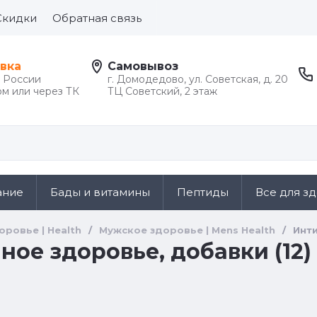
Скидки
Обратная связь
вка
Самовывоз
й России
г. Домодедово, ул. Советская, д. 20
м или через ТК
ТЦ Советский, 2 этаж
ание
Бады и витамины
Пептиды
Все для з
оровье | Health
/
Мужское здоровье | Mens Health
/
Инти
ое здоровье, добавки (12)