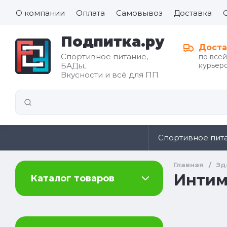
О компании
Оплата
Самовывоз
Доставка
Подпитка.ру
Доста
Спортивное питание,
по все
БАДы,
курьеро
Все для
Вкусности и всё для ПП
иды
здорового
питания
Спортивное пит
Главная
/
Зд
Интимн
Каталог товаров