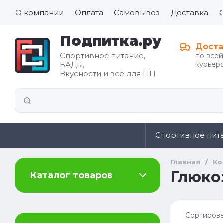
О компании
Оплата
Самовывоз
Доставка
Подпитка.ру
Доста
Спортивное питание,
по все
БАДы,
курьеро
Все для
Вкусности и всё для ПП
иды
здорового
питания
Спортивное пит
Главная
/
Ко
Глюко
Каталог товаров
Сортирова