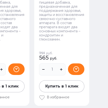
бавка,
пищевая добавка,
енная для
предназначенная для
я здоровья,
поддержания здоровья,
осстановления
защиты и восстановления
уставного
связочно-суставного
 состав
аппарата. В состав
входят два
препарата входят два
омпонента –
основных компонента –
 и
хондроитин и
.
глюкозамин.
791
руб.
565
руб.
 в 1 клик
Купить в 1 клик
анное
В избранное