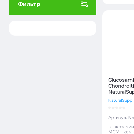
Фильтр
Цена
Цена
Назв
Назв
Glucosam
Chondroit
NaturalSup
NaturalSupp
Артикул:
NS
Глюкозамин
МСМ - комп