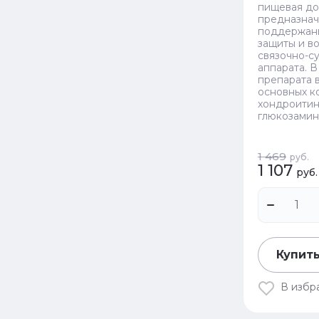
пищевая до
предназнач
поддержани
защиты и в
связочно-с
аппарата. В
препарата 
основных к
хондроитин
глюкозамин
1 469
руб.
1 107
руб.
Купить
В избр