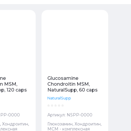
 - убывание
 - возрастание
ание - Я-А
ание - А-Я
ine
Glucosamine
in MSM,
Chondroitin MSM,
p, 120 caps
NaturalSupp, 60 caps
NaturalSupp
PP-0000
Артикул:
NSPP-0000
, Хондроитин,
Глюкозамин, Хондроитин,
лексная
МСМ - комплексная