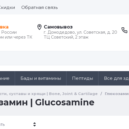
Скидки
Обратная связь
вка
Самовывоз
й России
г. Домодедово, ул. Советская, д. 20
м или через ТК
ТЦ Советский, 2 этаж
ание
Бады и витамины
Пептиды
Все для з
сти, суставы и хрящи | Bone, Joint & Cartilage
/
Глюкозамин
замин | Glucosamine
ть