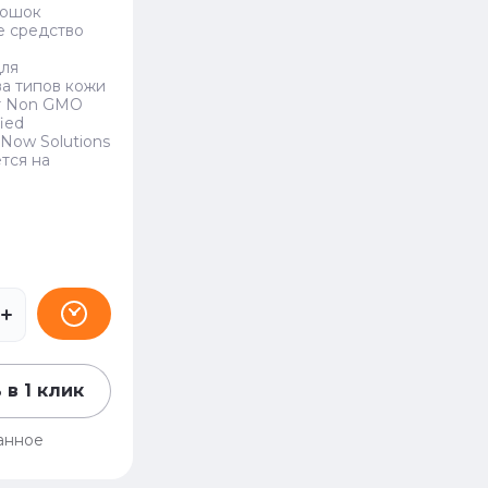
рошок
 средство
ля
а типов кожи
т Non GMO
fied
Now Solutions
тся на
 в 1 клик
анное