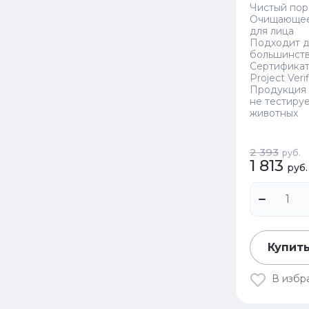
Чистый по
Очищающее
для лица
Подходит д
большинств
Сертифика
Project Veri
Продукция 
не тестируе
животных
2 393
руб.
1 813
руб.
Купить
В избр