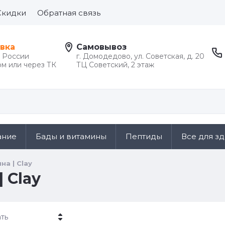
Скидки
Обратная связь
вка
Самовывоз
й России
г. Домодедово, ул. Советская, д. 20
м или через ТК
ТЦ Советский, 2 этаж
ание
Бады и витамины
Пептиды
Все для з
ина | Clay
| Clay
ть