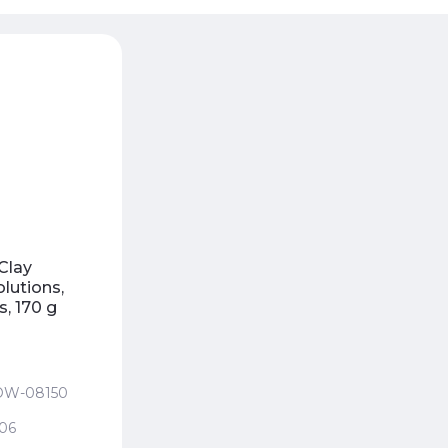
 - убывание
 - возрастание
ание - Я-А
ание - А-Я
Clay
lutions,
, 170 g
W-08150
06