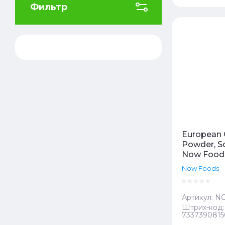
Фильтр
Цена
Цена
Назв
Назв
European 
Powder, So
Now Foods
Now Foods
Артикул:
NO
Штрих-код:
7337390815