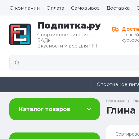
О компании
Оплата
Самовывоз
Доставка
Подпитка.ру
Доста
Спортивное питание,
по все
БАДы,
курьеро
Все для
Вкусности и всё для ПП
иды
здорового
питания
Спортивное пит
Главная
/
Гл
Глина 
Каталог товаров
Сортирова