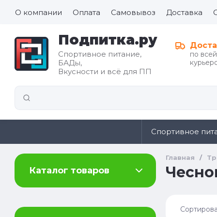
О компании
Оплата
Самовывоз
Доставка
Подпитка.ру
Доста
Спортивное питание,
по все
БАДы,
курьеро
Все для
Вкусности и всё для ПП
иды
здорового
питания
Спортивное пит
Главная
/
Тр
Чеснок
Каталог товаров
Сортирова