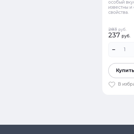
особый вку
известны и
свойства.
283
руб.
237
руб.
Купить
В избр