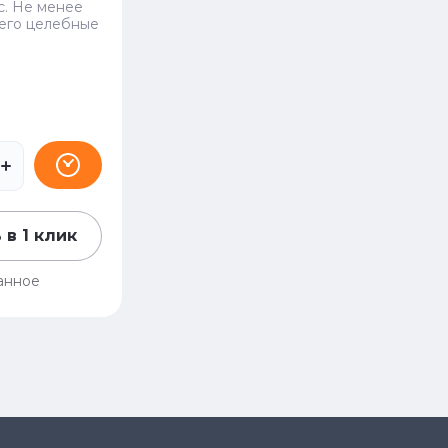
с. Не менее
 его целебные
 в 1 клик
анное