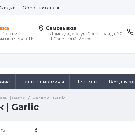
Скидки
Обратная связь
вка
Самовывоз
й России
г. Домодедово, ул. Советская, д. 20
м или через ТК
ТЦ Советский, 2 этаж
ание
Бады и витамины
Пептиды
Все для з
авы | Herbs
/
Чеснок | Garlic
 | Garlic
ть