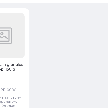
 - убывание
 - возрастание
ание - Я-А
ание - А-Я
c in granules,
p, 150 g
PP-0000
менит своим
ароматом,
 блюдам