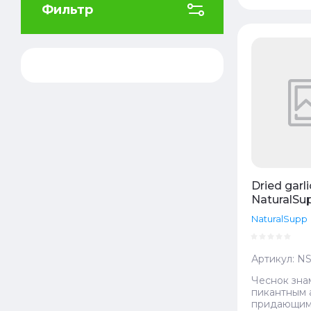
Фильтр
Цена
Цена
Назв
Назв
Dried garli
NaturalSup
NaturalSupp
Артикул:
NS
Чеснок зна
пикантным 
придающим