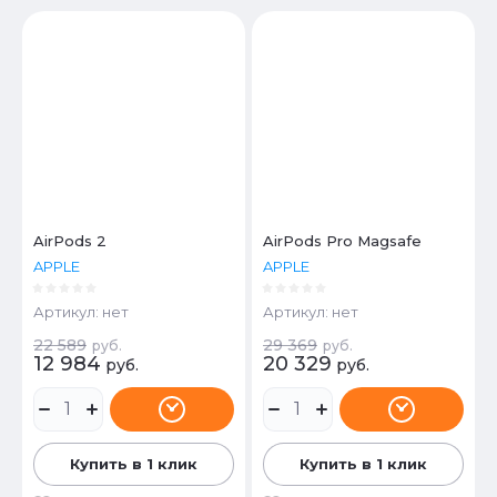
Цена - убывание
Цена - возрастание
Название - Я-А
Название - А-Я
AirPods 2
AirPods Pro Magsafe
APPLE
APPLE
Артикул:
нет
Артикул:
нет
22 589
29 369
руб.
руб.
12 984
20 329
руб.
руб.
Купить в 1 клик
Купить в 1 клик