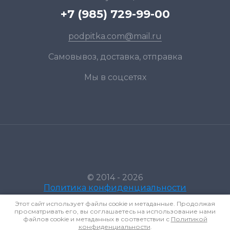
+7 (985) 729-99-00
podpitka.com@mail.ru
Самовывоз, доставка, отправка
Мы в соцсетях
© 2014 - 2026
Политика конфиденциальности
Этот сайт использует файлы cookie и метаданные. Продолжая
просматривать его, вы соглашаетесь на использование нами
файлов cookie и метаданных в соответствии с
Политикой
конфиденциальности
.