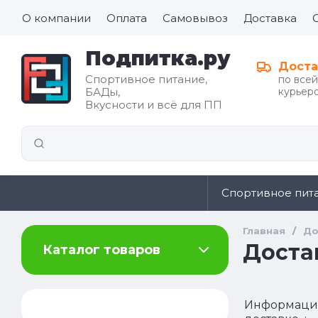
О компании
Оплата
Самовывоз
Доставка
Подпитка.ру
Доста
Спортивное питание,
по все
БАДы,
курьеро
Все для
Вкусности и всё для ПП
иды
здорового
питания
Спортивное пит
Главная
/
До
Доста
Каталог товаров
Информаци